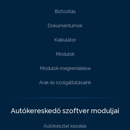
Biztositás
Dokumentumok
Kalkulátor
Modulok
Modulok megrendelése
Árak és szolgáltatásaink
Autókereskedő szoftver moduljai
Autókészlet kezelés