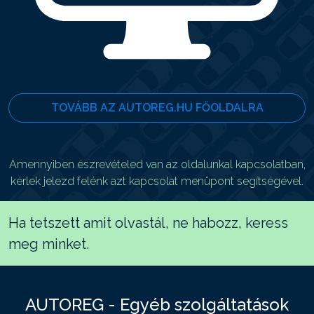
TOVÁBB AZ AUTOREG.HU FŐOLDALRA
Amennyiben észrevételed van az oldalunkal kapcsolatban,
kérlek jelezd felénk azt kapcsolat menüpont segítségével.
Ha tetszett amit olvastál, ne habozz, keress
meg minket.
AUTOREG - Egyéb szolgáltatások