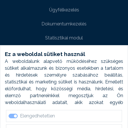
Ügyfélkezelés
Dokumentumkezelés
Statisztikai modul
Weboldal modul
Ez a weboldal sütiket használ
A weboldalunk alapvető működéséhez szükséges
Fényképtár extra modul
sütiket alkalmazunk és bizonyos esetekben a tartalom
és hirdetések személyre szabásához beállítás,
Autómosó modul
statisztikai és marketing sütiket is használunk. Emellett
előfordulhat, hogy közösségi média, hirdetési, és
Feladatütemezés
elemző partnereinkkel megosztjuk az Ön
weboldalhasználati adatait, akik azokat egyéb
Készletfinanszírozás
forrásokból gyűjtött adatokkal kombinálhatják. A sütik
Elengedhetetlen
elfogadásával kapcsolatosan naplózást végzünk és
ezen adatokat 6 hónap után automatikusan töröljük. A