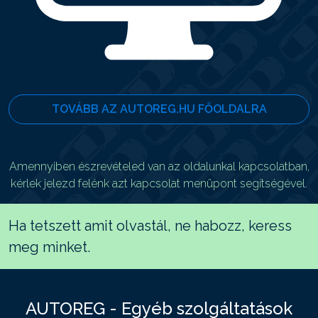
TOVÁBB AZ AUTOREG.HU FŐOLDALRA
Amennyiben észrevételed van az oldalunkal kapcsolatban,
kérlek jelezd felénk azt kapcsolat menüpont segítségével.
Ha tetszett amit olvastál, ne habozz, keress
meg minket.
AUTOREG - Egyéb szolgáltatások