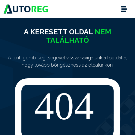
A KERESETT OLDAL
NEM
TALÁLHATÓ
A lenti gomb segítségével visszanavigálunk a főoldalra,
hogy tovább böngészhess az oldalunkon.