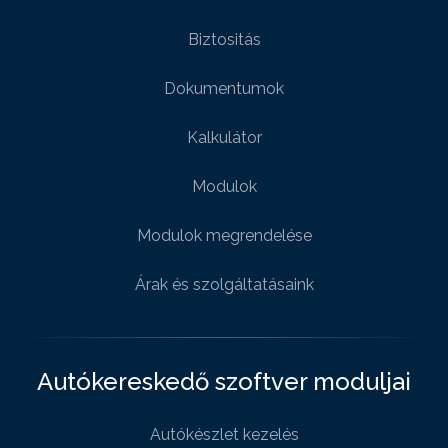
Biztositás
Dokumentumok
Kalkulátor
Modulok
Modulok megrendelése
Árak és szolgáltatásaink
Autókereskedő szoftver moduljai
Autókészlet kezelés