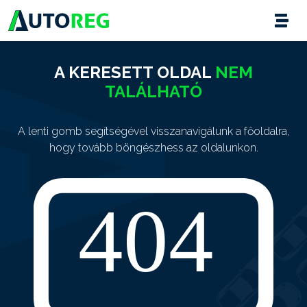
A KERESETT OLDAL
NEM
TALÁLHATÓ
A lenti gomb segítségével visszanavigálunk a főoldalra,
hogy tovább böngészhess az oldalunkon.