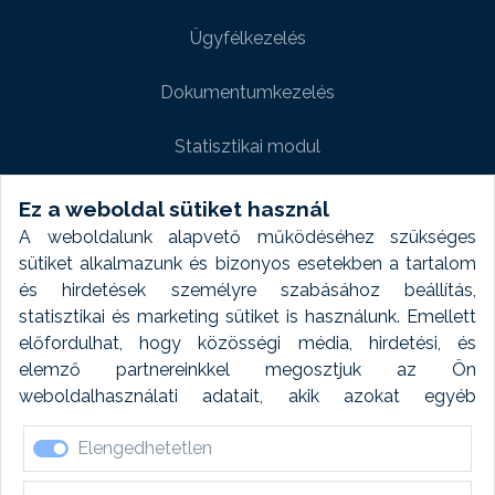
Ügyfélkezelés
Dokumentumkezelés
Statisztikai modul
Weboldal modul
Ez a weboldal sütiket használ
A weboldalunk alapvető működéséhez szükséges
Fényképtár extra modul
sütiket alkalmazunk és bizonyos esetekben a tartalom
és hirdetések személyre szabásához beállítás,
Autómosó modul
statisztikai és marketing sütiket is használunk. Emellett
előfordulhat, hogy közösségi média, hirdetési, és
Feladatütemezés
elemző partnereinkkel megosztjuk az Ön
weboldalhasználati adatait, akik azokat egyéb
Készletfinanszírozás
forrásokból gyűjtött adatokkal kombinálhatják. A sütik
Elengedhetetlen
elfogadásával kapcsolatosan naplózást végzünk és
ezen adatokat 6 hónap után automatikusan töröljük. A