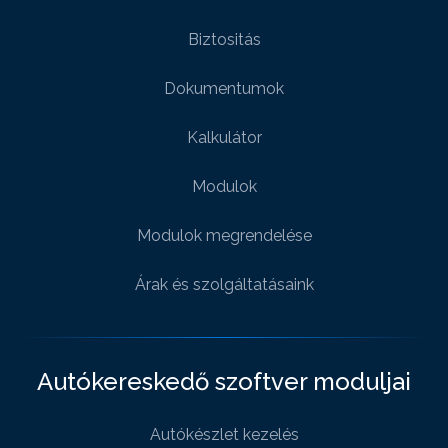
Biztositás
Dokumentumok
Kalkulátor
Modulok
Modulok megrendelése
Árak és szolgáltatásaink
Autókereskedő szoftver moduljai
Autókészlet kezelés