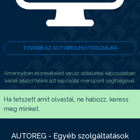
TOVÁBB AZ AUTOREG.HU FŐOLDALRA
Amennyiben észrevételed van az oldalunkal kapcsolatban,
kérlek jelezd felénk azt kapcsolat menüpont segítségével.
Ha tetszett amit olvastál, ne habozz, keress
meg minket.
AUTOREG - Egyéb szolgáltatások