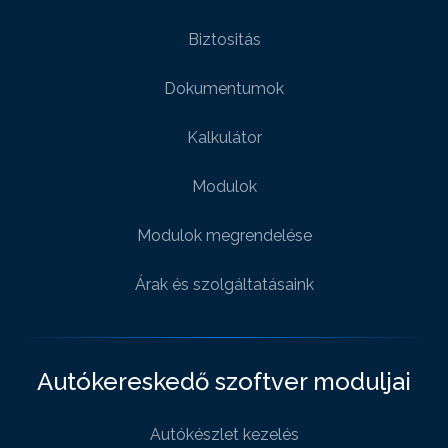
Biztositás
Dokumentumok
Kalkulátor
Modulok
Modulok megrendelése
Árak és szolgáltatásaink
Autókereskedő szoftver moduljai
Autókészlet kezelés