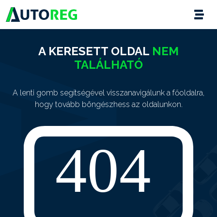
A KERESETT OLDAL
NEM
TALÁLHATÓ
A lenti gomb segítségével visszanavigálunk a főoldalra,
hogy tovább böngészhess az oldalunkon.