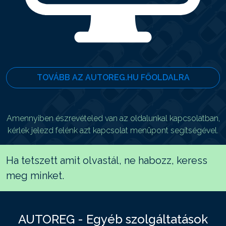
TOVÁBB AZ AUTOREG.HU FŐOLDALRA
Amennyiben észrevételed van az oldalunkal kapcsolatban,
kérlek jelezd felénk azt kapcsolat menüpont segítségével.
Ha tetszett amit olvastál, ne habozz, keress
meg minket.
AUTOREG - Egyéb szolgáltatások