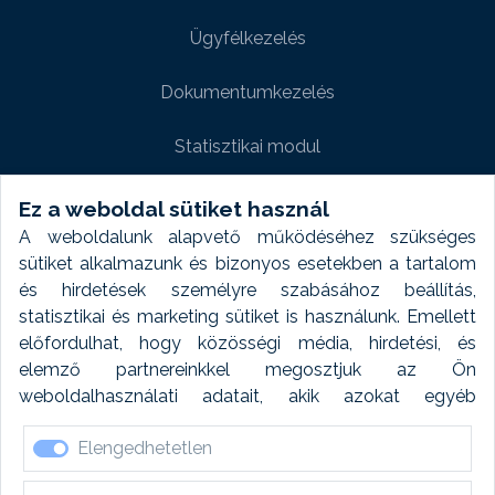
Ügyfélkezelés
Dokumentumkezelés
Statisztikai modul
Weboldal modul
Ez a weboldal sütiket használ
A weboldalunk alapvető működéséhez szükséges
Fényképtár extra modul
sütiket alkalmazunk és bizonyos esetekben a tartalom
és hirdetések személyre szabásához beállítás,
Autómosó modul
statisztikai és marketing sütiket is használunk. Emellett
előfordulhat, hogy közösségi média, hirdetési, és
Feladatütemezés
elemző partnereinkkel megosztjuk az Ön
weboldalhasználati adatait, akik azokat egyéb
Készletfinanszírozás
forrásokból gyűjtött adatokkal kombinálhatják. A sütik
Elengedhetetlen
elfogadásával kapcsolatosan naplózást végzünk és
ezen adatokat 6 hónap után automatikusan töröljük. A