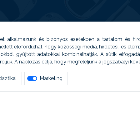
t alkalmazunk és bizonyos esetekben a tartalom és hir
 Emellett előfordulhat, hogy közösségi média, hirdetési, és el
sokból gyűjtött adatokkal kombinálhatják. A sütik elfogad
ljük. A naplózás célja, hogy megfeleljünk a jogszabályi kö
isztikai
Marketing
tetszett amit olvastál, ne habozz, keress meg min
AUTOREG - Egyéb szolgáltatások