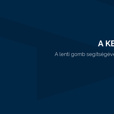
A K
A lenti gomb segítségév