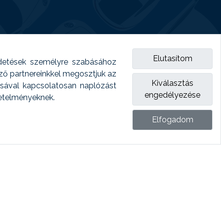
Elutasítom
detések személyre szabásához
emző partnereinkkel megosztjuk az
Kiválasztás
ásával kapcsolatosan naplózást
engedélyezése
vetelményeknek.
Elfogadom
ket.