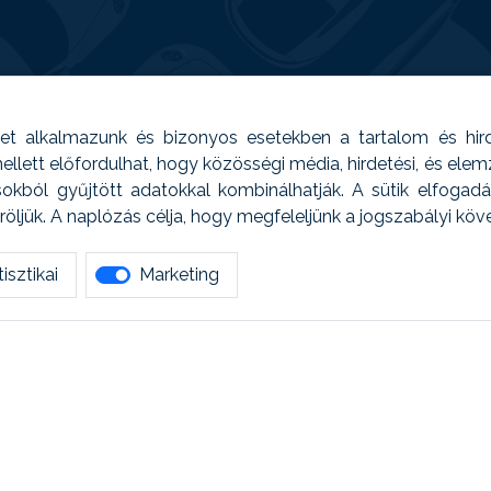
t alkalmazunk és bizonyos esetekben a tartalom és hir
 Emellett előfordulhat, hogy közösségi média, hirdetési, és el
sokból gyűjtött adatokkal kombinálhatják. A sütik elfogad
ljük. A naplózás célja, hogy megfeleljünk a jogszabályi kö
isztikai
Marketing
tetszett amit olvastál, ne habozz, keress meg min
AUTOREG - Egyéb szolgáltatások