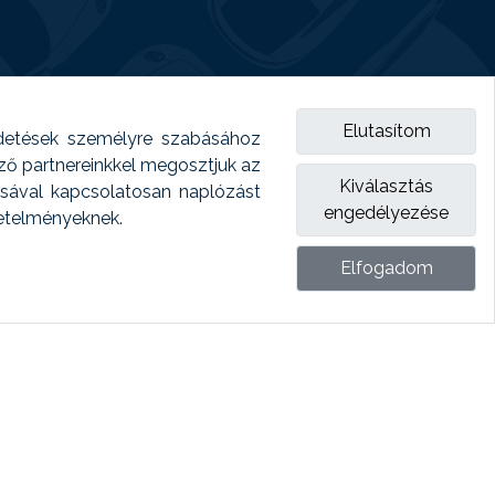
Elutasítom
detések személyre szabásához
emző partnereinkkel megosztjuk az
Kiválasztás
ásával kapcsolatosan naplózást
engedélyezése
vetelményeknek.
Elfogadom
ket.