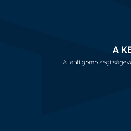
A K
A lenti gomb segítségév