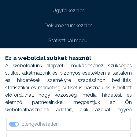
Ügyfélkezelés
Dokumentumkezelés
Statisztikai modul
Weboldal modul
Ez a weboldal sütiket használ
A weboldalunk alapvető működéséhez szükséges
Fényképtár extra modul
sütiket alkalmazunk és bizonyos esetekben a tartalom
és hirdetések személyre szabásához beállítás,
Autómosó modul
statisztikai és marketing sütiket is használunk. Emellett
előfordulhat, hogy közösségi média, hirdetési, és
Feladatütemezés
elemző partnereinkkel megosztjuk az Ön
weboldalhasználati adatait, akik azokat egyéb
Készletfinanszírozás
forrásokból gyűjtött adatokkal kombinálhatják. A sütik
Elengedhetetlen
elfogadásával kapcsolatosan naplózást végzünk és
ezen adatokat 6 hónap után automatikusan töröljük. A