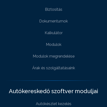
Biztositás
Dokumentumok
Kalkulátor
Modulok
Modulok megrendelése
Árak és szolgáltatásaink
Autókereskedő szoftver moduljai
Autókészlet kezelés