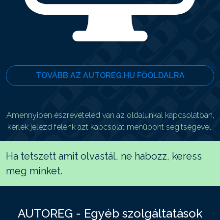
TOVÁBB AZ AUTOREG.HU FŐOLDALRA
Amennyiben észrevételed van az oldalunkal kapcsolatban,
kérlek jelezd felénk azt kapcsolat menüpont segítségével.
Ha tetszett amit olvastál, ne habozz, keress
meg minket.
AUTOREG - Egyéb szolgáltatások