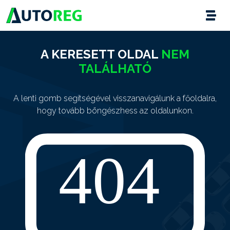
A KERESETT OLDAL
NEM
TALÁLHATÓ
A lenti gomb segítségével visszanavigálunk a főoldalra,
hogy tovább böngészhess az oldalunkon.