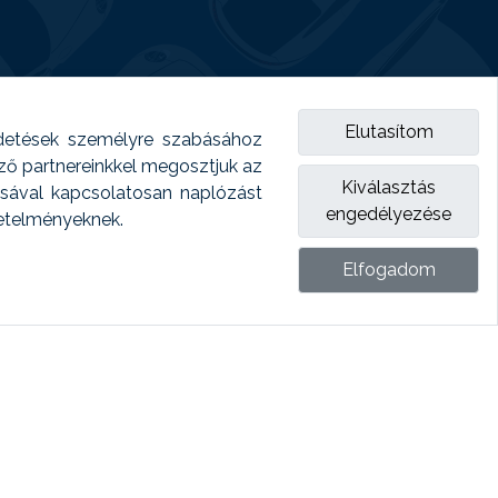
Elutasítom
detések személyre szabásához
emző partnereinkkel megosztjuk az
Kiválasztás
ásával kapcsolatosan naplózást
engedélyezése
vetelményeknek.
Elfogadom
ket.