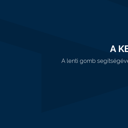
A K
A lenti gomb segítségév