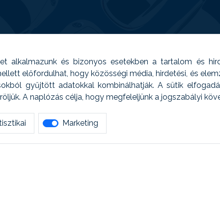
t alkalmazunk és bizonyos esetekben a tartalom és hir
 Emellett előfordulhat, hogy közösségi média, hirdetési, és el
sokból gyűjtött adatokkal kombinálhatják. A sütik elfogad
ljük. A naplózás célja, hogy megfeleljünk a jogszabályi kö
isztikai
Marketing
tetszett amit olvastál, ne habozz, keress meg min
AUTOREG - Egyéb szolgáltatások