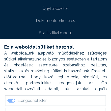
Ügyfélkezelés
Dokumentumkezelés
Statisztikai modul
Weboldal modul
Ez a weboldal sütiket használ
A weboldalunk alapvető működéséhez szükséges
Fényképtár extra modul
sütiket alkalmazunk és bizonyos esetekben a tartalom
és hirdetések személyre szabásához beállítás,
Autómosó modul
statisztikai és marketing sütiket is használunk. Emellett
előfordulhat, hogy közösségi média, hirdetési, és
Feladatütemezés
elemző partnereinkkel megosztjuk az Ön
weboldalhasználati adatait, akik azokat egyéb
Készletfinanszírozás
forrásokból gyűjtött adatokkal kombinálhatják. A sütik
Elengedhetetlen
elfogadásával kapcsolatosan naplózást végzünk és
ezen adatokat 6 hónap után automatikusan töröljük. A