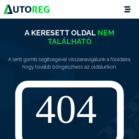
A KERESETT OLDAL
NEM
TALÁLHATÓ
A lenti gomb segítségével visszanavigálunk a főoldalra,
hogy tovább böngészhess az oldalunkon.