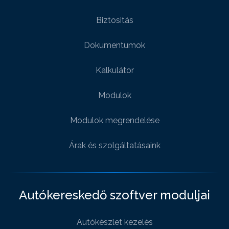
Biztositás
Dokumentumok
Kalkulátor
Modulok
Modulok megrendelése
Árak és szolgáltatásaink
Autókereskedő szoftver moduljai
Autókészlet kezelés