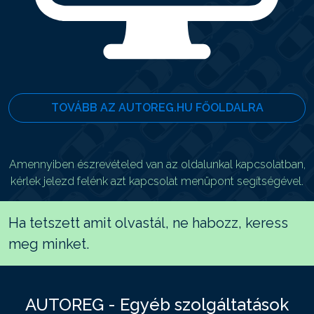
TOVÁBB AZ AUTOREG.HU FŐOLDALRA
Amennyiben észrevételed van az oldalunkal kapcsolatban,
kérlek jelezd felénk azt kapcsolat menüpont segítségével.
Ha tetszett amit olvastál, ne habozz, keress
meg minket.
AUTOREG - Egyéb szolgáltatások