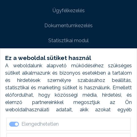
Ügyfélkezelés
Dokumentumkezelés
Statisztikai modul
Weboldal modul
Ez a weboldal sütiket használ
A weboldalunk alapvető működéséhez szükséges
Fényképtár extra modul
sütiket alkalmazunk és bizonyos esetekben a tartalom
és hirdetések személyre szabásához beállítás,
Autómosó modul
statisztikai és marketing sütiket is használunk. Emellett
előfordulhat, hogy közösségi média, hirdetési, és
Feladatütemezés
elemző partnereinkkel megosztjuk az Ön
weboldalhasználati adatait, akik azokat egyéb
Készletfinanszírozás
forrásokból gyűjtött adatokkal kombinálhatják. A sütik
Elengedhetetlen
elfogadásával kapcsolatosan naplózást végzünk és
ezen adatokat 6 hónap után automatikusan töröljük. A