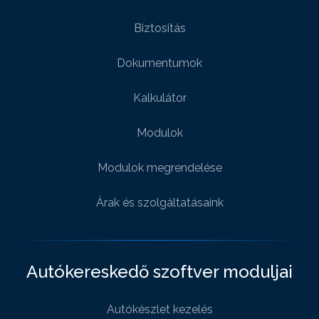
Biztositás
Dokumentumok
Kalkulátor
Modulok
Modulok megrendelése
Árak és szolgáltatásaink
Autókereskedő szoftver moduljai
Autókészlet kezelés