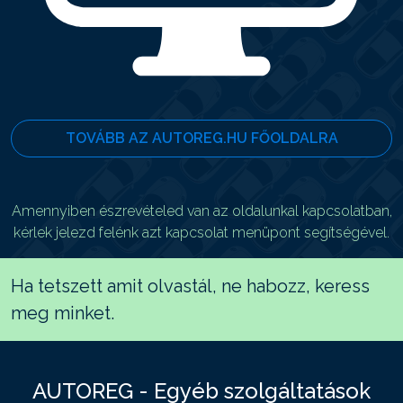
TOVÁBB AZ AUTOREG.HU FŐOLDALRA
Amennyiben észrevételed van az oldalunkal kapcsolatban,
kérlek jelezd felénk azt kapcsolat menüpont segítségével.
Ha tetszett amit olvastál, ne habozz, keress
meg minket.
AUTOREG - Egyéb szolgáltatások