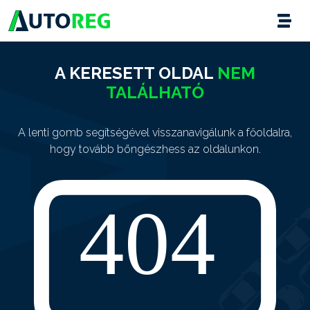
A KERESETT OLDAL
NEM
TALÁLHATÓ
A lenti gomb segítségével visszanavigálunk a főoldalra,
hogy tovább böngészhess az oldalunkon.