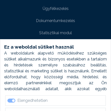
Ügyfélkezelés
Dokumentumkezelés
Statisztikai modul
Weboldal modul
Ez a weboldal sütiket használ
A weboldalunk alapvető működéséhez szükséges
Fényképtár extra modul
sütiket alkalmazunk és bizonyos esetekben a tartalom
és hirdetések személyre szabásához beállítás,
Autómosó modul
statisztikai és marketing sütiket is használunk. Emellett
előfordulhat, hogy közösségi média, hirdetési, és
Feladatütemezés
elemző partnereinkkel megosztjuk az Ön
weboldalhasználati adatait, akik azokat egyéb
Készletfinanszírozás
forrásokból gyűjtött adatokkal kombinálhatják. A sütik
Elengedhetetlen
elfogadásával kapcsolatosan naplózást végzünk és
ezen adatokat 6 hónap után automatikusan töröljük. A