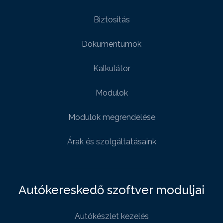
Biztositás
Dokumentumok
Kalkulátor
Modulok
Modulok megrendelése
Árak és szolgáltatásaink
Autókereskedő szoftver moduljai
Autókészlet kezelés