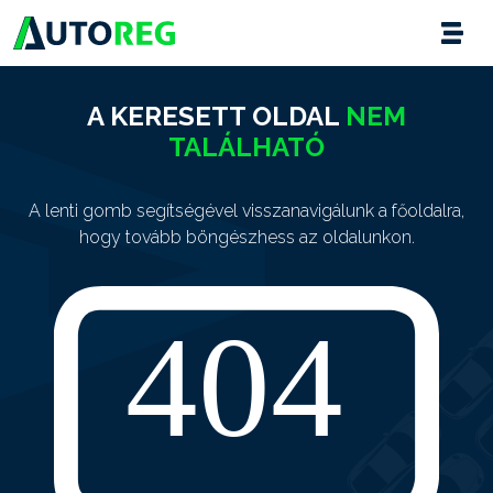
A KERESETT OLDAL
NEM
TALÁLHATÓ
A lenti gomb segítségével visszanavigálunk a főoldalra,
hogy tovább böngészhess az oldalunkon.