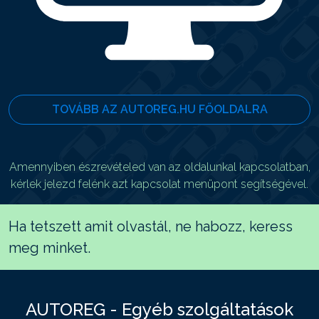
TOVÁBB AZ AUTOREG.HU FŐOLDALRA
Amennyiben észrevételed van az oldalunkal kapcsolatban,
kérlek jelezd felénk azt kapcsolat menüpont segítségével.
Ha tetszett amit olvastál, ne habozz, keress
meg minket.
AUTOREG - Egyéb szolgáltatások