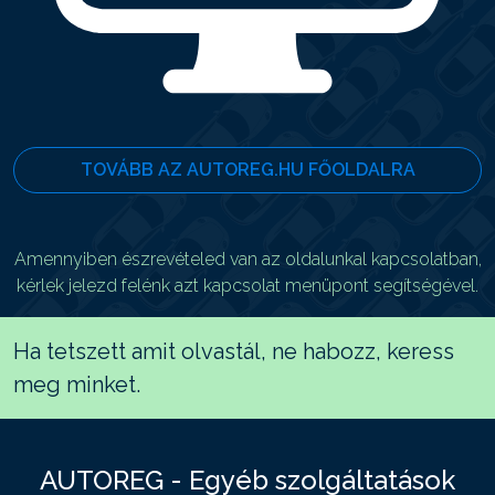
TOVÁBB AZ AUTOREG.HU FŐOLDALRA
Amennyiben észrevételed van az oldalunkal kapcsolatban,
kérlek jelezd felénk azt kapcsolat menüpont segítségével.
Ha tetszett amit olvastál, ne habozz, keress
meg minket.
AUTOREG - Egyéb szolgáltatások