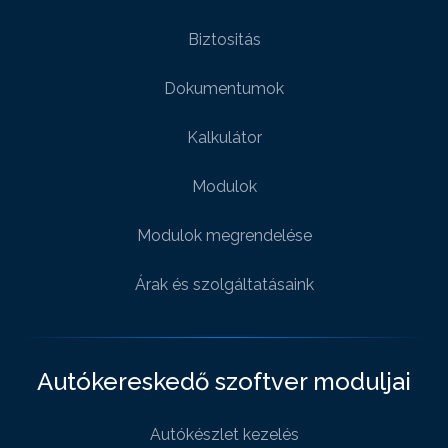
Biztositás
Dokumentumok
Kalkulátor
Modulok
Modulok megrendelése
Árak és szolgáltatásaink
Autókereskedő szoftver moduljai
Autókészlet kezelés