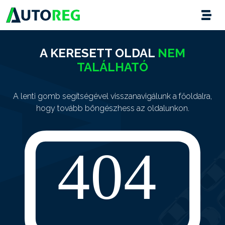
A KERESETT OLDAL
NEM
TALÁLHATÓ
A lenti gomb segítségével visszanavigálunk a főoldalra,
hogy tovább böngészhess az oldalunkon.