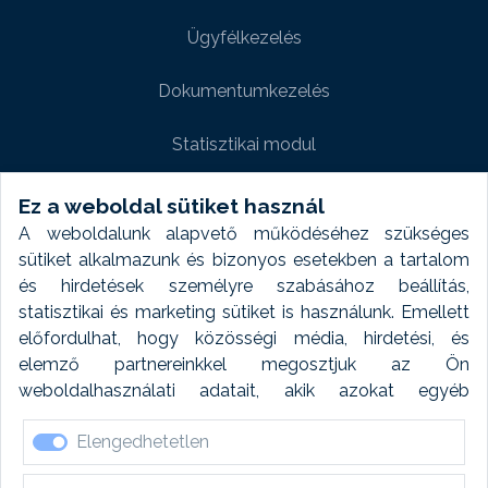
Ügyfélkezelés
Dokumentumkezelés
Statisztikai modul
Weboldal modul
Ez a weboldal sütiket használ
A weboldalunk alapvető működéséhez szükséges
Fényképtár extra modul
sütiket alkalmazunk és bizonyos esetekben a tartalom
és hirdetések személyre szabásához beállítás,
Autómosó modul
statisztikai és marketing sütiket is használunk. Emellett
előfordulhat, hogy közösségi média, hirdetési, és
Feladatütemezés
elemző partnereinkkel megosztjuk az Ön
weboldalhasználati adatait, akik azokat egyéb
Készletfinanszírozás
forrásokból gyűjtött adatokkal kombinálhatják. A sütik
Elengedhetetlen
elfogadásával kapcsolatosan naplózást végzünk és
ezen adatokat 6 hónap után automatikusan töröljük. A