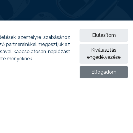
Elutasítom
detések személyre szabásához
emző partnereinkkel megosztjuk az
Kiválasztás
ásával kapcsolatosan naplózást
engedélyezése
vetelményeknek.
Elfogadom
ket.