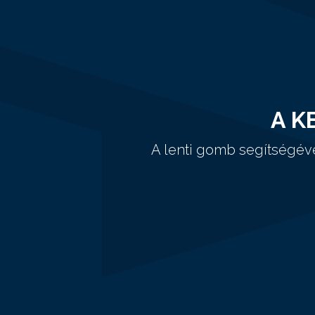
A K
A lenti gomb segítségév