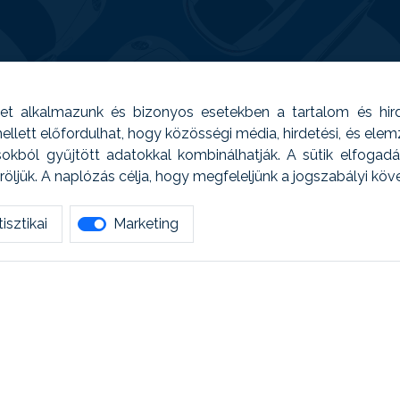
t alkalmazunk és bizonyos esetekben a tartalom és hir
 Emellett előfordulhat, hogy közösségi média, hirdetési, és el
sokból gyűjtött adatokkal kombinálhatják. A sütik elfogad
ljük. A naplózás célja, hogy megfeleljünk a jogszabályi kö
isztikai
Marketing
tetszett amit olvastál, ne habozz, keress meg min
AUTOREG - Egyéb szolgáltatások