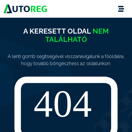
A KERESETT OLDAL
NEM
TALÁLHATÓ
A lenti gomb segítségével visszanavigálunk a főoldalra,
hogy tovább böngészhess az oldalunkon.