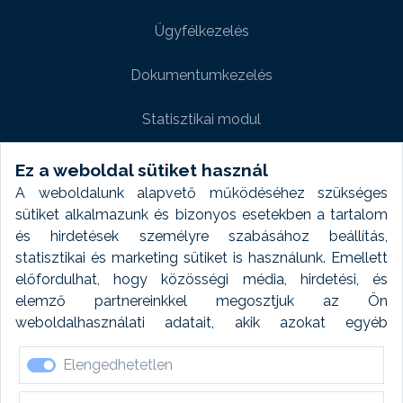
Ügyfélkezelés
Dokumentumkezelés
Statisztikai modul
Weboldal modul
Ez a weboldal sütiket használ
A weboldalunk alapvető működéséhez szükséges
Fényképtár extra modul
sütiket alkalmazunk és bizonyos esetekben a tartalom
és hirdetések személyre szabásához beállítás,
Autómosó modul
statisztikai és marketing sütiket is használunk. Emellett
előfordulhat, hogy közösségi média, hirdetési, és
Feladatütemezés
elemző partnereinkkel megosztjuk az Ön
weboldalhasználati adatait, akik azokat egyéb
Készletfinanszírozás
forrásokból gyűjtött adatokkal kombinálhatják. A sütik
Elengedhetetlen
elfogadásával kapcsolatosan naplózást végzünk és
ezen adatokat 6 hónap után automatikusan töröljük. A