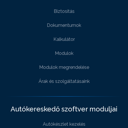
Biztositás
Dokumentumok
Kalkulátor
Modulok
Modulok megrendelése
Árak és szolgáltatásaink
Autókereskedő szoftver moduljai
Autókészlet kezelés