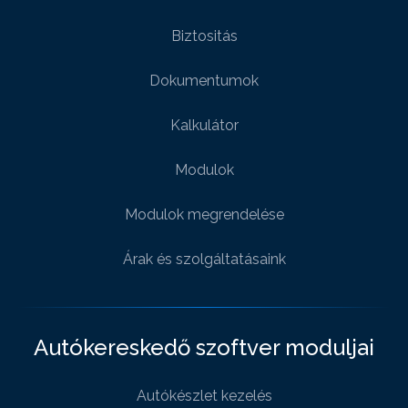
Biztositás
Dokumentumok
Kalkulátor
Modulok
Modulok megrendelése
Árak és szolgáltatásaink
Autókereskedő szoftver moduljai
Autókészlet kezelés