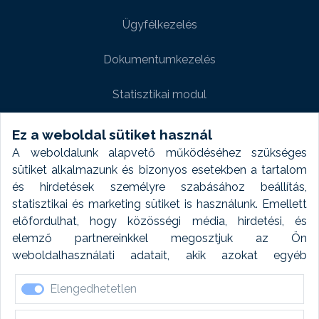
Ügyfélkezelés
Dokumentumkezelés
Statisztikai modul
Weboldal modul
Ez a weboldal sütiket használ
A weboldalunk alapvető működéséhez szükséges
Fényképtár extra modul
sütiket alkalmazunk és bizonyos esetekben a tartalom
és hirdetések személyre szabásához beállítás,
Autómosó modul
statisztikai és marketing sütiket is használunk. Emellett
előfordulhat, hogy közösségi média, hirdetési, és
Feladatütemezés
elemző partnereinkkel megosztjuk az Ön
weboldalhasználati adatait, akik azokat egyéb
Készletfinanszírozás
forrásokból gyűjtött adatokkal kombinálhatják. A sütik
Elengedhetetlen
elfogadásával kapcsolatosan naplózást végzünk és
ezen adatokat 6 hónap után automatikusan töröljük. A