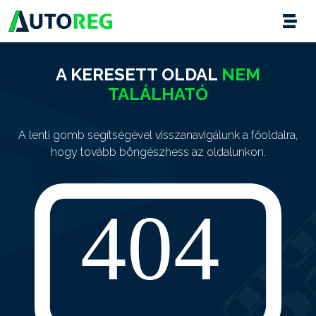
A KERESETT OLDAL
NEM
TALÁLHATÓ
A lenti gomb segítségével visszanavigálunk a főoldalra,
hogy tovább böngészhess az oldalunkon.