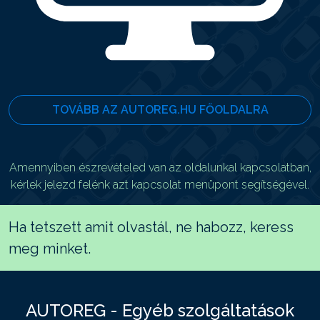
TOVÁBB AZ AUTOREG.HU FŐOLDALRA
Amennyiben észrevételed van az oldalunkal kapcsolatban,
kérlek jelezd felénk azt kapcsolat menüpont segítségével.
Ha tetszett amit olvastál, ne habozz, keress
meg minket.
AUTOREG - Egyéb szolgáltatások