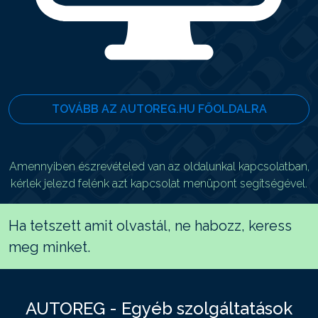
TOVÁBB AZ AUTOREG.HU FŐOLDALRA
Amennyiben észrevételed van az oldalunkal kapcsolatban,
kérlek jelezd felénk azt kapcsolat menüpont segítségével.
Ha tetszett amit olvastál, ne habozz, keress
meg minket.
AUTOREG - Egyéb szolgáltatások