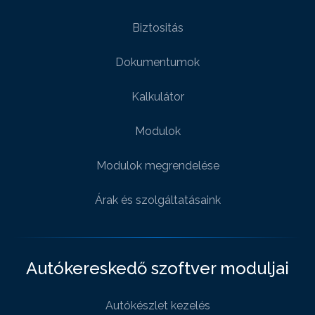
Biztositás
Dokumentumok
Kalkulátor
Modulok
Modulok megrendelése
Árak és szolgáltatásaink
Autókereskedő szoftver moduljai
Autókészlet kezelés