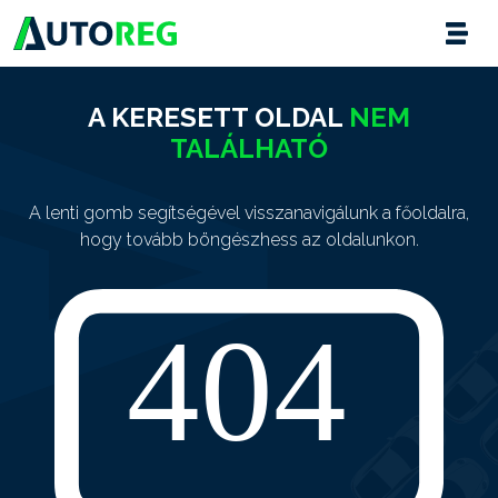
A KERESETT OLDAL
NEM
TALÁLHATÓ
A lenti gomb segítségével visszanavigálunk a főoldalra,
hogy tovább böngészhess az oldalunkon.