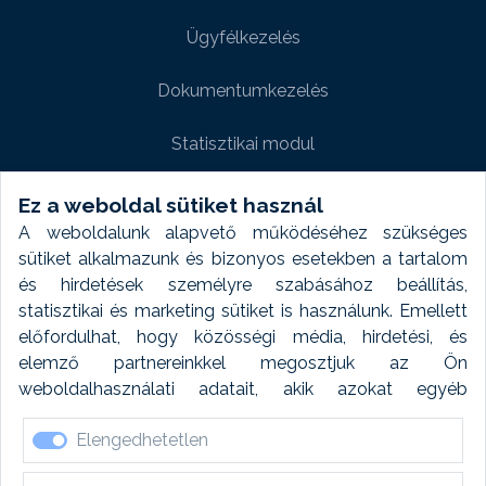
Ügyfélkezelés
Dokumentumkezelés
Statisztikai modul
Weboldal modul
Ez a weboldal sütiket használ
A weboldalunk alapvető működéséhez szükséges
Fényképtár extra modul
sütiket alkalmazunk és bizonyos esetekben a tartalom
és hirdetések személyre szabásához beállítás,
Autómosó modul
statisztikai és marketing sütiket is használunk. Emellett
előfordulhat, hogy közösségi média, hirdetési, és
Feladatütemezés
elemző partnereinkkel megosztjuk az Ön
weboldalhasználati adatait, akik azokat egyéb
Készletfinanszírozás
forrásokból gyűjtött adatokkal kombinálhatják. A sütik
Elengedhetetlen
elfogadásával kapcsolatosan naplózást végzünk és
ezen adatokat 6 hónap után automatikusan töröljük. A