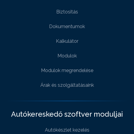
Biztositás
Dokumentumok
Kalkulátor
Modulok
Modulok megrendelése
Árak és szolgáltatásaink
Autókereskedő szoftver moduljai
Autókészlet kezelés