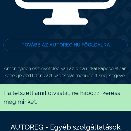
TOVÁBB AZ AUTOREG.HU FŐOLDALRA
Amennyiben észrevételed van az oldalunkal kapcsolatban,
kérlek jelezd felénk azt kapcsolat menüpont segítségével.
Ha tetszett amit olvastál, ne habozz, keress
meg minket.
AUTOREG - Egyéb szolgáltatások