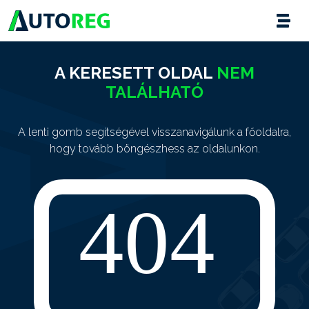
A KERESETT OLDAL
NEM
TALÁLHATÓ
A lenti gomb segítségével visszanavigálunk a főoldalra,
hogy tovább böngészhess az oldalunkon.