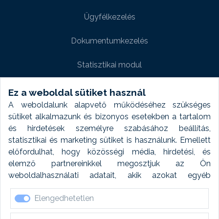
Ügyfélkezelés
Dokumentumkezelés
Statisztikai modul
Weboldal modul
Ez a weboldal sütiket használ
A weboldalunk alapvető működéséhez szükséges
Fényképtár extra modul
sütiket alkalmazunk és bizonyos esetekben a tartalom
és hirdetések személyre szabásához beállítás,
Autómosó modul
statisztikai és marketing sütiket is használunk. Emellett
előfordulhat, hogy közösségi média, hirdetési, és
Feladatütemezés
elemző partnereinkkel megosztjuk az Ön
weboldalhasználati adatait, akik azokat egyéb
Készletfinanszírozás
forrásokból gyűjtött adatokkal kombinálhatják. A sütik
Elengedhetetlen
elfogadásával kapcsolatosan naplózást végzünk és
ezen adatokat 6 hónap után automatikusan töröljük. A