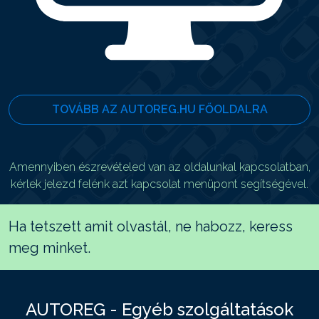
TOVÁBB AZ AUTOREG.HU FŐOLDALRA
Amennyiben észrevételed van az oldalunkal kapcsolatban,
kérlek jelezd felénk azt kapcsolat menüpont segítségével.
Ha tetszett amit olvastál, ne habozz, keress
meg minket.
AUTOREG - Egyéb szolgáltatások