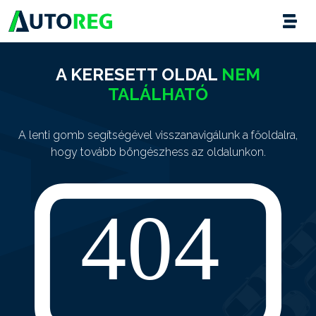
A KERESETT OLDAL
NEM
TALÁLHATÓ
A lenti gomb segítségével visszanavigálunk a főoldalra,
hogy tovább böngészhess az oldalunkon.