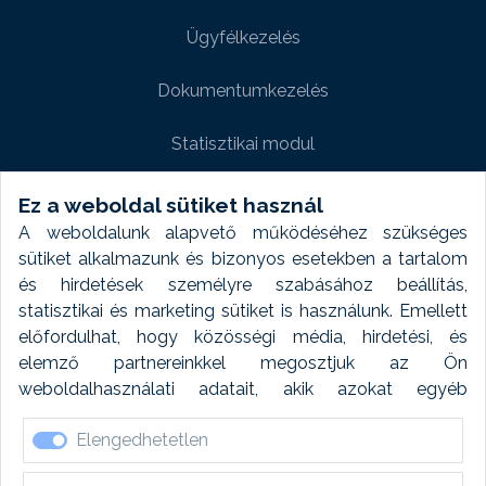
Ügyfélkezelés
Dokumentumkezelés
Statisztikai modul
Weboldal modul
Ez a weboldal sütiket használ
A weboldalunk alapvető működéséhez szükséges
Fényképtár extra modul
sütiket alkalmazunk és bizonyos esetekben a tartalom
és hirdetések személyre szabásához beállítás,
Autómosó modul
statisztikai és marketing sütiket is használunk. Emellett
előfordulhat, hogy közösségi média, hirdetési, és
Feladatütemezés
elemző partnereinkkel megosztjuk az Ön
weboldalhasználati adatait, akik azokat egyéb
Készletfinanszírozás
forrásokból gyűjtött adatokkal kombinálhatják. A sütik
Elengedhetetlen
elfogadásával kapcsolatosan naplózást végzünk és
ezen adatokat 6 hónap után automatikusan töröljük. A