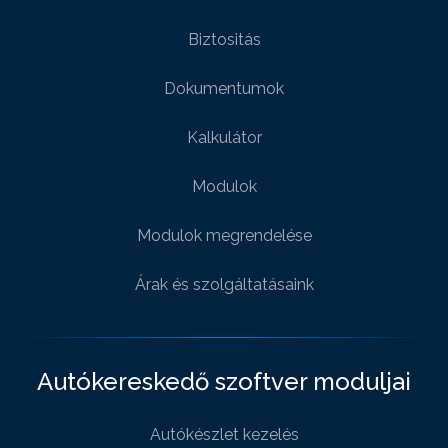
Biztositás
Dokumentumok
Kalkulátor
Modulok
Modulok megrendelése
Árak és szolgáltatásaink
Autókereskedő szoftver moduljai
Autókészlet kezelés