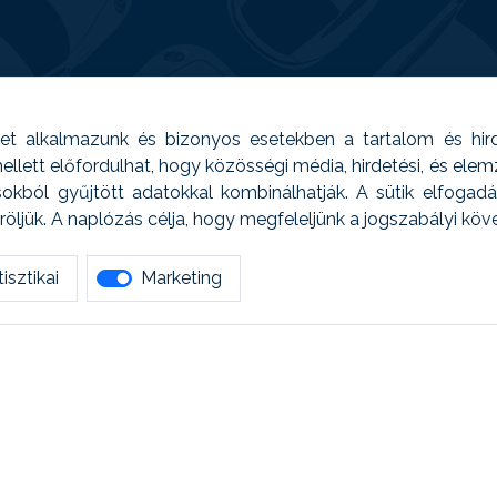
t alkalmazunk és bizonyos esetekben a tartalom és hir
 Emellett előfordulhat, hogy közösségi média, hirdetési, és el
sokból gyűjtött adatokkal kombinálhatják. A sütik elfogad
ljük. A naplózás célja, hogy megfeleljünk a jogszabályi kö
isztikai
Marketing
tetszett amit olvastál, ne habozz, keress meg min
AUTOREG - Egyéb szolgáltatások