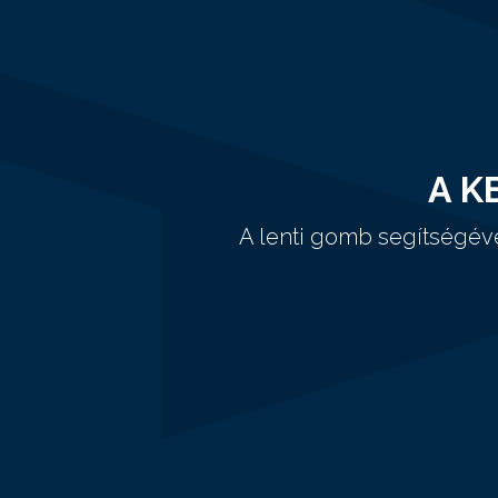
A K
A lenti gomb segítségév