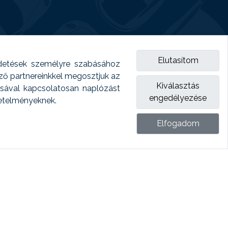
Elutasítom
detések személyre szabásához
emző partnereinkkel megosztjuk az
Kiválasztás
ásával kapcsolatosan naplózást
engedélyezése
vetelményeknek.
Elfogadom
ket.