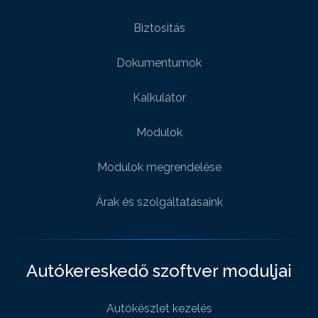
Biztositás
Dokumentumok
Kalkulátor
Modulok
Modulok megrendelése
Árak és szolgáltatásaink
Autókereskedő szoftver moduljai
Autókészlet kezelés