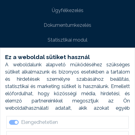
Ügyfélkezelés
Dokumentumkezelés
Statisztikai modul
Weboldal modul
Ez a weboldal sütiket használ
A weboldalunk alapvető működéséhez szükséges
Fényképtár extra modul
sütiket alkalmazunk és bizonyos esetekben a tartalom
és hirdetések személyre szabásához beállítás,
Autómosó modul
statisztikai és marketing sütiket is használunk. Emellett
előfordulhat, hogy közösségi média, hirdetési, és
Feladatütemezés
elemző partnereinkkel megosztjuk az Ön
weboldalhasználati adatait, akik azokat egyéb
Készletfinanszírozás
forrásokból gyűjtött adatokkal kombinálhatják. A sütik
Elengedhetetlen
elfogadásával kapcsolatosan naplózást végzünk és
ezen adatokat 6 hónap után automatikusan töröljük. A