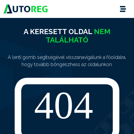
A KERESETT OLDAL
NEM
TALÁLHATÓ
A lenti gomb segítségével visszanavigálunk a főoldalra,
hogy tovább böngészhess az oldalunkon.