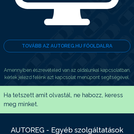
TOVÁBB AZ AUTOREG.HU FŐOLDALRA
Amennyiben észrevételed van az oldalunkal kapcsolatban,
kérlek jelezd felénk azt kapcsolat menüpont segítségével.
Ha tetszett amit olvastál, ne habozz, keress
meg minket.
AUTOREG - Egyéb szolgáltatások