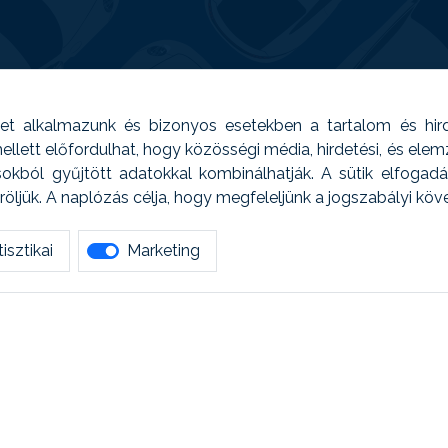
t alkalmazunk és bizonyos esetekben a tartalom és hir
 Emellett előfordulhat, hogy közösségi média, hirdetési, és el
sokból gyűjtött adatokkal kombinálhatják. A sütik elfogad
ljük. A naplózás célja, hogy megfeleljünk a jogszabályi kö
isztikai
Marketing
tetszett amit olvastál, ne habozz, keress meg min
AUTOREG - Egyéb szolgáltatások