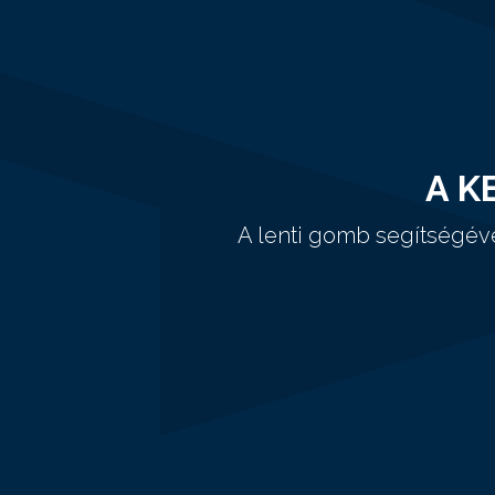
A K
A lenti gomb segítségév