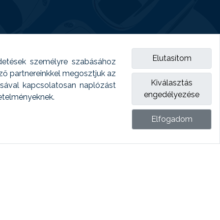
Elutasítom
detések személyre szabásához
emző partnereinkkel megosztjuk az
Kiválasztás
ásával kapcsolatosan naplózást
engedélyezése
vetelményeknek.
Elfogadom
ket.