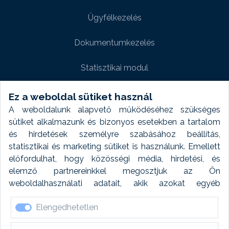
Ügyfélkezelés
Dokumentumkezelés
Statisztikai modul
Weboldal modul
Ez a weboldal sütiket használ
A weboldalunk alapvető működéséhez szükséges
Fényképtár extra modul
sütiket alkalmazunk és bizonyos esetekben a tartalom
és hirdetések személyre szabásához beállítás,
Autómosó modul
statisztikai és marketing sütiket is használunk. Emellett
előfordulhat, hogy közösségi média, hirdetési, és
Feladatütemezés
elemző partnereinkkel megosztjuk az Ön
weboldalhasználati adatait, akik azokat egyéb
Készletfinanszírozás
forrásokból gyűjtött adatokkal kombinálhatják. A sütik
Elengedhetetlen
elfogadásával kapcsolatosan naplózást végzünk és
ezen adatokat 6 hónap után automatikusan töröljük. A