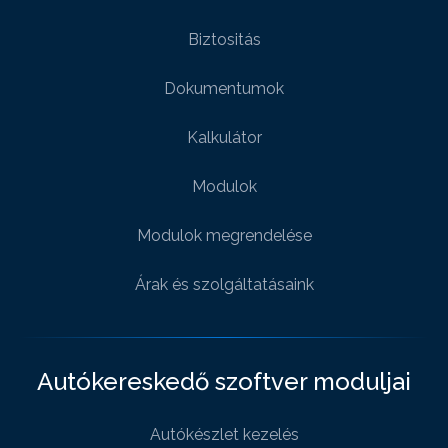
Biztositás
Dokumentumok
Kalkulátor
Modulok
Modulok megrendelése
Árak és szolgáltatásaink
Autókereskedő szoftver moduljai
Autókészlet kezelés