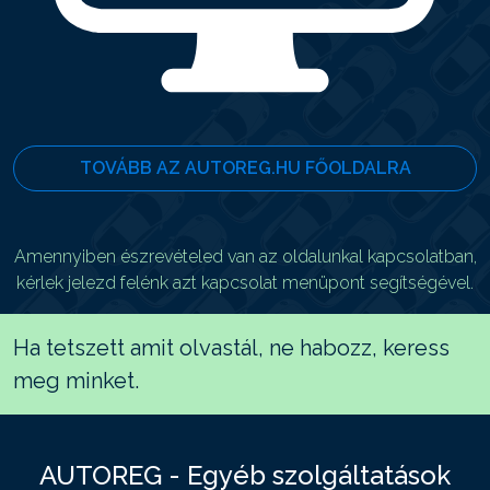
TOVÁBB AZ AUTOREG.HU FŐOLDALRA
Amennyiben észrevételed van az oldalunkal kapcsolatban,
kérlek jelezd felénk azt kapcsolat menüpont segítségével.
Ha tetszett amit olvastál, ne habozz, keress
meg minket.
AUTOREG - Egyéb szolgáltatások