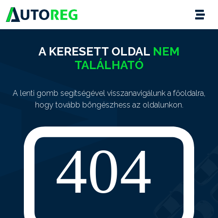
A KERESETT OLDAL
NEM
TALÁLHATÓ
A lenti gomb segítségével visszanavigálunk a főoldalra,
hogy tovább böngészhess az oldalunkon.