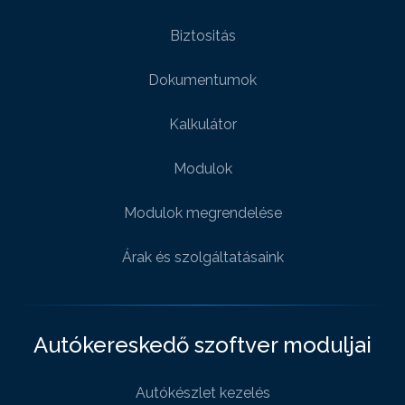
Biztositás
Dokumentumok
Kalkulátor
Modulok
Modulok megrendelése
Árak és szolgáltatásaink
Autókereskedő szoftver moduljai
Autókészlet kezelés