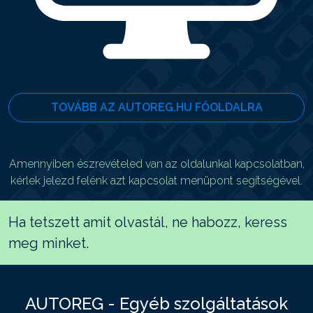
TOVÁBB AZ AUTOREG.HU FŐOLDALRA
Amennyiben észrevételed van az oldalunkal kapcsolatban,
kérlek jelezd felénk azt kapcsolat menüpont segítségével.
Ha tetszett amit olvastál, ne habozz, keress
meg minket.
AUTOREG - Egyéb szolgáltatások