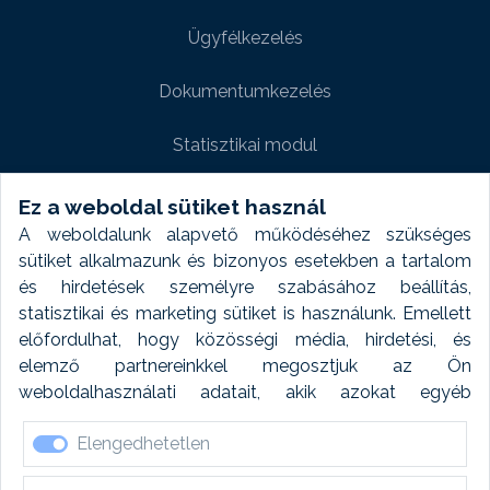
Ügyfélkezelés
Dokumentumkezelés
Statisztikai modul
Weboldal modul
Ez a weboldal sütiket használ
A weboldalunk alapvető működéséhez szükséges
Fényképtár extra modul
sütiket alkalmazunk és bizonyos esetekben a tartalom
és hirdetések személyre szabásához beállítás,
Autómosó modul
statisztikai és marketing sütiket is használunk. Emellett
előfordulhat, hogy közösségi média, hirdetési, és
Feladatütemezés
elemző partnereinkkel megosztjuk az Ön
weboldalhasználati adatait, akik azokat egyéb
Készletfinanszírozás
forrásokból gyűjtött adatokkal kombinálhatják. A sütik
Elengedhetetlen
elfogadásával kapcsolatosan naplózást végzünk és
ezen adatokat 6 hónap után automatikusan töröljük. A