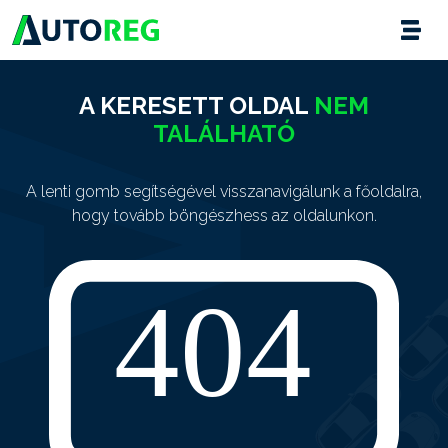
A KERESETT OLDAL
NEM
TALÁLHATÓ
A lenti gomb segítségével visszanavigálunk a főoldalra,
hogy tovább böngészhess az oldalunkon.