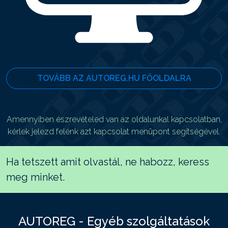
TOVÁBB AZ AUTOREG.HU FŐOLDALRA
Amennyiben észrevételed van az oldalunkal kapcsolatban,
kérlek jelezd felénk azt kapcsolat menüpont segítségével.
Ha tetszett amit olvastál, ne habozz, keress
meg minket.
AUTOREG - Egyéb szolgáltatások