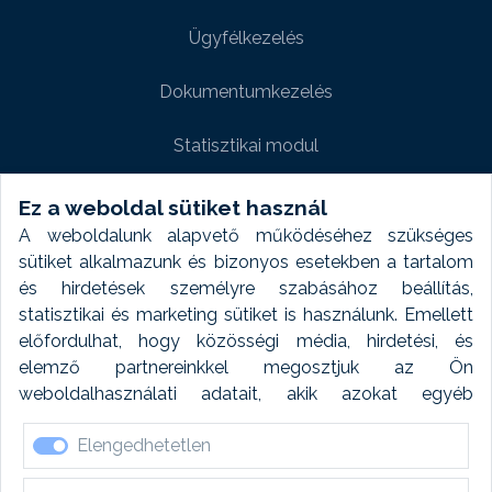
Ügyfélkezelés
Dokumentumkezelés
Statisztikai modul
Weboldal modul
Ez a weboldal sütiket használ
A weboldalunk alapvető működéséhez szükséges
Fényképtár extra modul
sütiket alkalmazunk és bizonyos esetekben a tartalom
és hirdetések személyre szabásához beállítás,
Autómosó modul
statisztikai és marketing sütiket is használunk. Emellett
előfordulhat, hogy közösségi média, hirdetési, és
Feladatütemezés
elemző partnereinkkel megosztjuk az Ön
weboldalhasználati adatait, akik azokat egyéb
Készletfinanszírozás
forrásokból gyűjtött adatokkal kombinálhatják. A sütik
Elengedhetetlen
elfogadásával kapcsolatosan naplózást végzünk és
ezen adatokat 6 hónap után automatikusan töröljük. A