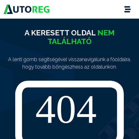
A KERESETT OLDAL
NEM
TALÁLHATÓ
A lenti gomb segítségével visszanavigálunk a főoldalra,
hogy tovább böngészhess az oldalunkon.