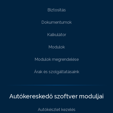
Biztositás
Dokumentumok
Kalkulátor
Modulok
Modulok megrendelése
Árak és szolgáltatásaink
Autókereskedő szoftver moduljai
Autókészlet kezelés