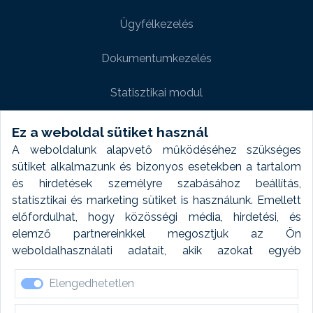
Ügyfélkezelés
Dokumentumkezelés
Statisztikai modul
Weboldal modul
Ez a weboldal sütiket használ
A weboldalunk alapvető működéséhez szükséges
Fényképtár extra modul
sütiket alkalmazunk és bizonyos esetekben a tartalom
és hirdetések személyre szabásához beállítás,
Autómosó modul
statisztikai és marketing sütiket is használunk. Emellett
előfordulhat, hogy közösségi média, hirdetési, és
Feladatütemezés
elemző partnereinkkel megosztjuk az Ön
weboldalhasználati adatait, akik azokat egyéb
Készletfinanszírozás
forrásokból gyűjtött adatokkal kombinálhatják. A sütik
Elengedhetetlen
elfogadásával kapcsolatosan naplózást végzünk és
ezen adatokat 6 hónap után automatikusan töröljük. A