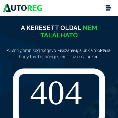
A KERESETT OLDAL
NEM
TALÁLHATÓ
A lenti gomb segítségével visszanavigálunk a főoldalra,
hogy tovább böngészhess az oldalunkon.