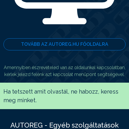
TOVÁBB AZ AUTOREG.HU FŐOLDALRA
Amennyiben észrevételed van az oldalunkal kapcsolatban,
kérlek jelezd felénk azt kapcsolat menüpont segítségével.
Ha tetszett amit olvastál, ne habozz, keress
meg minket.
AUTOREG - Egyéb szolgáltatások