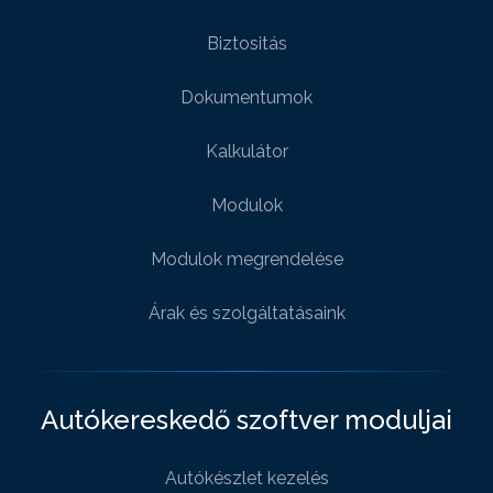
Biztositás
Dokumentumok
Kalkulátor
Modulok
Modulok megrendelése
Árak és szolgáltatásaink
Autókereskedő szoftver moduljai
Autókészlet kezelés