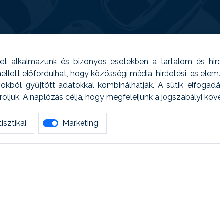
t alkalmazunk és bizonyos esetekben a tartalom és hir
 Emellett előfordulhat, hogy közösségi média, hirdetési, és el
sokból gyűjtött adatokkal kombinálhatják. A sütik elfogad
ljük. A naplózás célja, hogy megfeleljünk a jogszabályi kö
isztikai
Marketing
tetszett amit olvastál, ne habozz, keress meg min
AUTOREG - Egyéb szolgáltatások