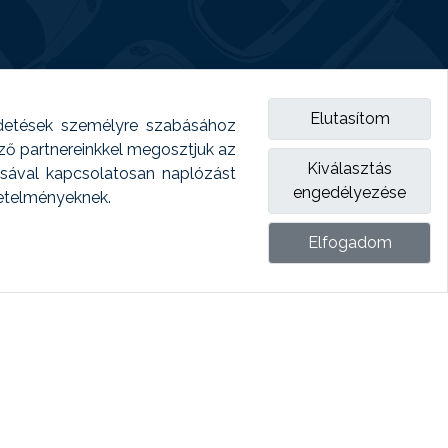
Elutasítom
detések személyre szabásához
emző partnereinkkel megosztjuk az
Kiválasztás
ásával kapcsolatosan naplózást
engedélyezése
vetelményeknek.
Elfogadom
ket.