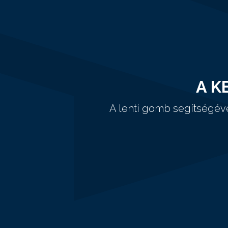
A K
A lenti gomb segítségév