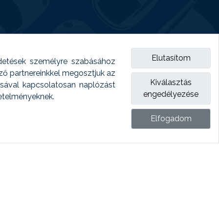
Elutasítom
detések személyre szabásához
emző partnereinkkel megosztjuk az
Kiválasztás
ásával kapcsolatosan naplózást
engedélyezése
vetelményeknek.
Elfogadom
ket.