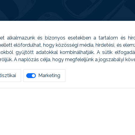
t alkalmazunk és bizonyos esetekben a tartalom és hir
 Emellett előfordulhat, hogy közösségi média, hirdetési, és el
sokból gyűjtött adatokkal kombinálhatják. A sütik elfogad
ljük. A naplózás célja, hogy megfeleljünk a jogszabályi kö
isztikai
Marketing
tetszett amit olvastál, ne habozz, keress meg min
AUTOREG - Egyéb szolgáltatások