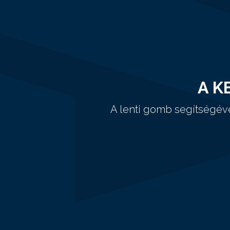
A K
A lenti gomb segítségév