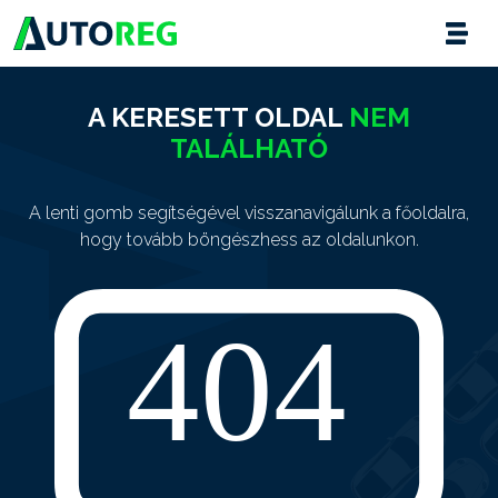
A KERESETT OLDAL
NEM
TALÁLHATÓ
A lenti gomb segítségével visszanavigálunk a főoldalra,
hogy tovább böngészhess az oldalunkon.