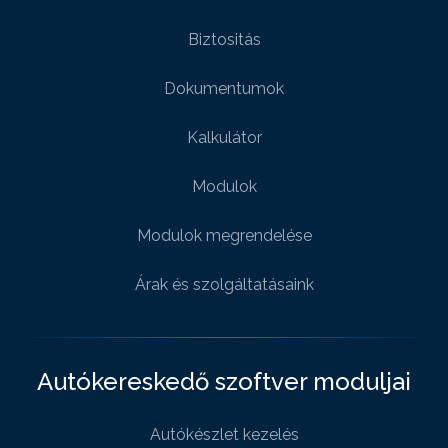
Biztositás
Dokumentumok
Kalkulátor
Modulok
Modulok megrendelése
Árak és szolgáltatásaink
Autókereskedő szoftver moduljai
Autókészlet kezelés