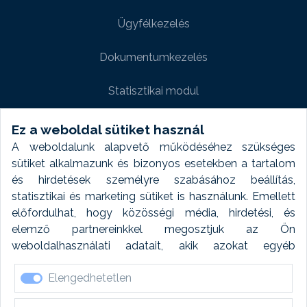
Ügyfélkezelés
Dokumentumkezelés
Statisztikai modul
Weboldal modul
Ez a weboldal sütiket használ
A weboldalunk alapvető működéséhez szükséges
Fényképtár extra modul
sütiket alkalmazunk és bizonyos esetekben a tartalom
és hirdetések személyre szabásához beállítás,
Autómosó modul
statisztikai és marketing sütiket is használunk. Emellett
előfordulhat, hogy közösségi média, hirdetési, és
Feladatütemezés
elemző partnereinkkel megosztjuk az Ön
weboldalhasználati adatait, akik azokat egyéb
Készletfinanszírozás
forrásokból gyűjtött adatokkal kombinálhatják. A sütik
Elengedhetetlen
elfogadásával kapcsolatosan naplózást végzünk és
ezen adatokat 6 hónap után automatikusan töröljük. A