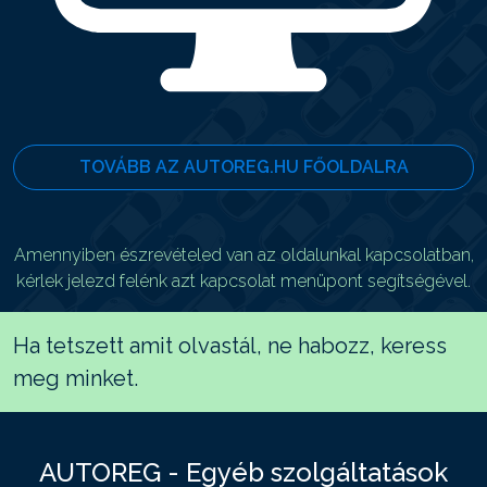
TOVÁBB AZ AUTOREG.HU FŐOLDALRA
Amennyiben észrevételed van az oldalunkal kapcsolatban,
kérlek jelezd felénk azt kapcsolat menüpont segítségével.
Ha tetszett amit olvastál, ne habozz, keress
meg minket.
AUTOREG - Egyéb szolgáltatások