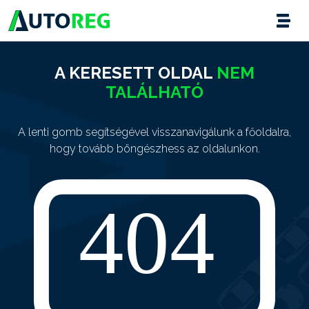
A KERESETT OLDAL
NEM
TALÁLHATÓ
A lenti gomb segítségével visszanavigálunk a főoldalra,
hogy tovább böngészhess az oldalunkon.