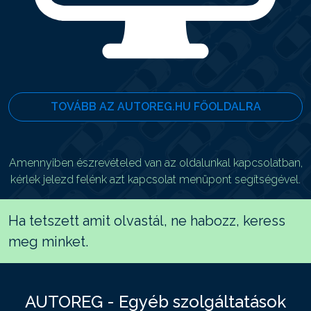
TOVÁBB AZ AUTOREG.HU FŐOLDALRA
Amennyiben észrevételed van az oldalunkal kapcsolatban,
kérlek jelezd felénk azt kapcsolat menüpont segítségével.
Ha tetszett amit olvastál, ne habozz, keress
meg minket.
AUTOREG - Egyéb szolgáltatások