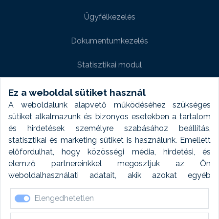
Ügyfélkezelés
Dokumentumkezelés
Statisztikai modul
Weboldal modul
Ez a weboldal sütiket használ
A weboldalunk alapvető működéséhez szükséges
Fényképtár extra modul
sütiket alkalmazunk és bizonyos esetekben a tartalom
és hirdetések személyre szabásához beállítás,
Autómosó modul
statisztikai és marketing sütiket is használunk. Emellett
előfordulhat, hogy közösségi média, hirdetési, és
Feladatütemezés
elemző partnereinkkel megosztjuk az Ön
weboldalhasználati adatait, akik azokat egyéb
Készletfinanszírozás
forrásokból gyűjtött adatokkal kombinálhatják. A sütik
Elengedhetetlen
elfogadásával kapcsolatosan naplózást végzünk és
ezen adatokat 6 hónap után automatikusan töröljük. A