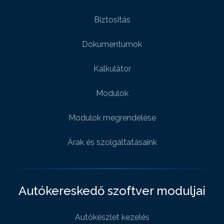
Biztositás
Dokumentumok
Kalkulátor
Modulok
Modulok megrendelése
Árak és szolgáltatásaink
Autókereskedő szoftver moduljai
Autókészlet kezelés