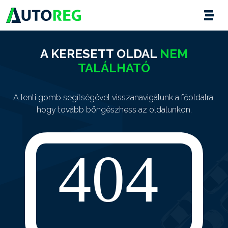
A KERESETT OLDAL
NEM
TALÁLHATÓ
A lenti gomb segítségével visszanavigálunk a főoldalra,
hogy tovább böngészhess az oldalunkon.