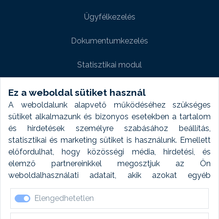
Ügyfélkezelés
Dokumentumkezelés
Statisztikai modul
Weboldal modul
Ez a weboldal sütiket használ
A weboldalunk alapvető működéséhez szükséges
Fényképtár extra modul
sütiket alkalmazunk és bizonyos esetekben a tartalom
és hirdetések személyre szabásához beállítás,
Autómosó modul
statisztikai és marketing sütiket is használunk. Emellett
előfordulhat, hogy közösségi média, hirdetési, és
Feladatütemezés
elemző partnereinkkel megosztjuk az Ön
weboldalhasználati adatait, akik azokat egyéb
Készletfinanszírozás
forrásokból gyűjtött adatokkal kombinálhatják. A sütik
Elengedhetetlen
elfogadásával kapcsolatosan naplózást végzünk és
ezen adatokat 6 hónap után automatikusan töröljük. A