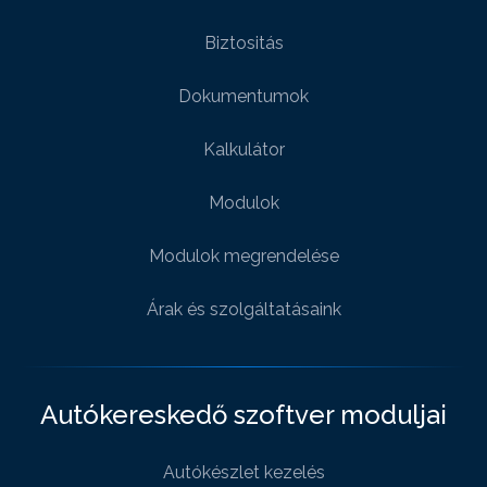
Biztositás
Dokumentumok
Kalkulátor
Modulok
Modulok megrendelése
Árak és szolgáltatásaink
Autókereskedő szoftver moduljai
Autókészlet kezelés