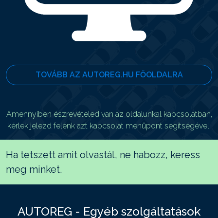
TOVÁBB AZ AUTOREG.HU FŐOLDALRA
Amennyiben észrevételed van az oldalunkal kapcsolatban,
kérlek jelezd felénk azt kapcsolat menüpont segítségével.
Ha tetszett amit olvastál, ne habozz, keress
meg minket.
AUTOREG - Egyéb szolgáltatások