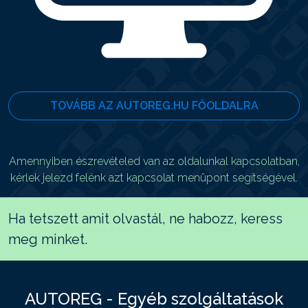
TOVÁBB AZ AUTOREG.HU FŐOLDALRA
Amennyiben észrevételed van az oldalunkal kapcsolatban,
kérlek jelezd felénk azt kapcsolat menüpont segítségével.
Ha tetszett amit olvastál, ne habozz, keress
meg minket.
AUTOREG - Egyéb szolgáltatások