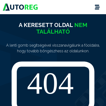
A KERESETT OLDAL
NEM
TALÁLHATÓ
A lenti gomb segítségével visszanavigálunk a főoldalra,
hogy tovább böngészhess az oldalunkon.