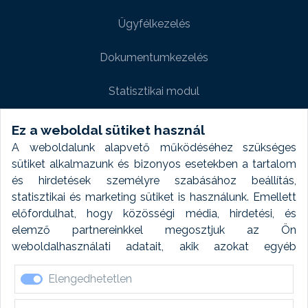
Ügyfélkezelés
Dokumentumkezelés
Statisztikai modul
Weboldal modul
Ez a weboldal sütiket használ
A weboldalunk alapvető működéséhez szükséges
Fényképtár extra modul
sütiket alkalmazunk és bizonyos esetekben a tartalom
és hirdetések személyre szabásához beállítás,
Autómosó modul
statisztikai és marketing sütiket is használunk. Emellett
előfordulhat, hogy közösségi média, hirdetési, és
Feladatütemezés
elemző partnereinkkel megosztjuk az Ön
weboldalhasználati adatait, akik azokat egyéb
Készletfinanszírozás
forrásokból gyűjtött adatokkal kombinálhatják. A sütik
Elengedhetetlen
elfogadásával kapcsolatosan naplózást végzünk és
ezen adatokat 6 hónap után automatikusan töröljük. A