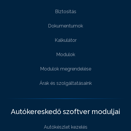
Biztositás
Dokumentumok
Kalkulátor
Modulok
Modulok megrendelése
Árak és szolgáltatásaink
Autókereskedő szoftver moduljai
Autókészlet kezelés