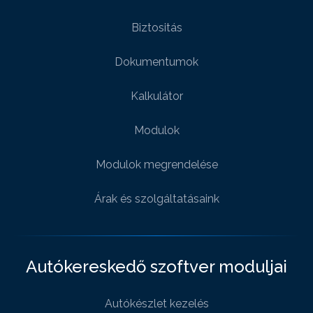
Biztositás
Dokumentumok
Kalkulátor
Modulok
Modulok megrendelése
Árak és szolgáltatásaink
Autókereskedő szoftver moduljai
Autókészlet kezelés