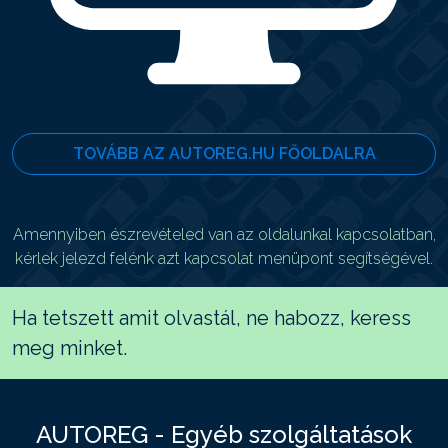
TOVÁBB AZ AUTOREG.HU FŐOLDALRA
Amennyiben észrevételed van az oldalunkal kapcsolatban,
kérlek jelezd felénk azt kapcsolat menüpont segítségével.
Ha tetszett amit olvastál, ne habozz, keress
meg minket.
AUTOREG - Egyéb szolgáltatások