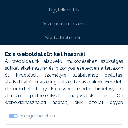
Ügyfélkezelés
Dokumentumkezelés
Statisztikai modul
Weboldal modul
Ez a weboldal sütiket használ
A weboldalunk alapvető működéséhez szükséges
Fényképtár extra modul
sütiket alkalmazunk és bizonyos esetekben a tartalom
és hirdetések személyre szabásához beállítás,
Autómosó modul
statisztikai és marketing sütiket is használunk. Emellett
előfordulhat, hogy közösségi média, hirdetési, és
Feladatütemezés
elemző partnereinkkel megosztjuk az Ön
weboldalhasználati adatait, akik azokat egyéb
Készletfinanszírozás
forrásokból gyűjtött adatokkal kombinálhatják. A sütik
Elengedhetetlen
elfogadásával kapcsolatosan naplózást végzünk és
ezen adatokat 6 hónap után automatikusan töröljük. A