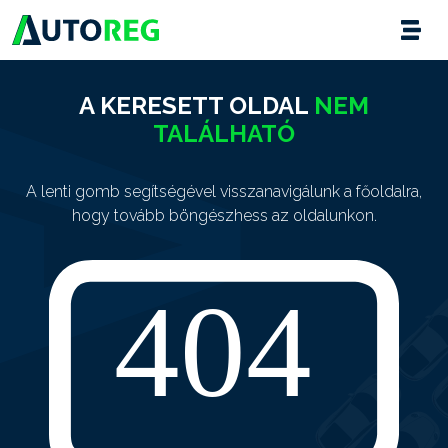
A KERESETT OLDAL
NEM
TALÁLHATÓ
A lenti gomb segítségével visszanavigálunk a főoldalra,
hogy tovább böngészhess az oldalunkon.