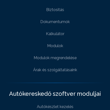
Biztositás
Dokumentumok
Kalkulátor
Modulok
Modulok megrendelése
Árak és szolgáltatásaink
Autókereskedő szoftver moduljai
Autókészlet kezelés