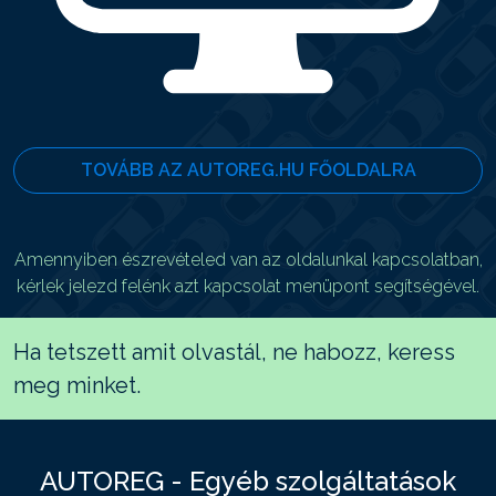
TOVÁBB AZ AUTOREG.HU FŐOLDALRA
Amennyiben észrevételed van az oldalunkal kapcsolatban,
kérlek jelezd felénk azt kapcsolat menüpont segítségével.
Ha tetszett amit olvastál, ne habozz, keress
meg minket.
AUTOREG - Egyéb szolgáltatások