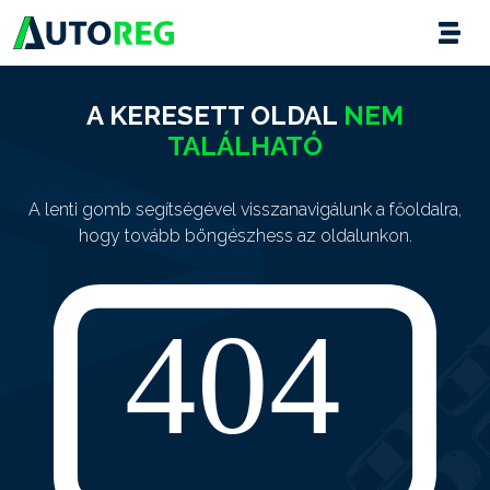
A KERESETT OLDAL
NEM
TALÁLHATÓ
A lenti gomb segítségével visszanavigálunk a főoldalra,
hogy tovább böngészhess az oldalunkon.