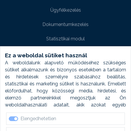
Ügyfélkezelés
Dokumentumkezelés
Statisztikai modul
Weboldal modul
Ez a weboldal sütiket használ
A weboldalunk alapvető működéséhez szükséges
Fényképtár extra modul
sütiket alkalmazunk és bizonyos esetekben a tartalom
és hirdetések személyre szabásához beállítás,
Autómosó modul
statisztikai és marketing sütiket is használunk. Emellett
előfordulhat, hogy közösségi média, hirdetési, és
Feladatütemezés
elemző partnereinkkel megosztjuk az Ön
weboldalhasználati adatait, akik azokat egyéb
Készletfinanszírozás
forrásokból gyűjtött adatokkal kombinálhatják. A sütik
Elengedhetetlen
elfogadásával kapcsolatosan naplózást végzünk és
ezen adatokat 6 hónap után automatikusan töröljük. A