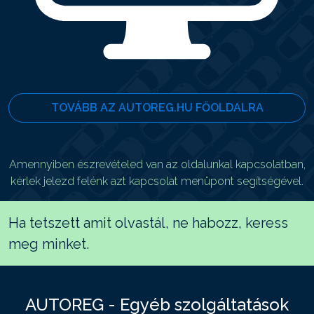
TOVÁBB AZ AUTOREG.HU FŐOLDALRA
Amennyiben észrevételed van az oldalunkal kapcsolatban,
kérlek jelezd felénk azt kapcsolat menüpont segítségével.
Ha tetszett amit olvastál, ne habozz, keress
meg minket.
AUTOREG - Egyéb szolgáltatások