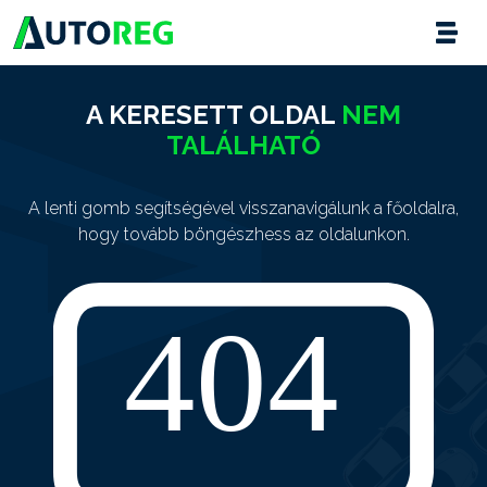
A KERESETT OLDAL
NEM
TALÁLHATÓ
A lenti gomb segítségével visszanavigálunk a főoldalra,
hogy tovább böngészhess az oldalunkon.