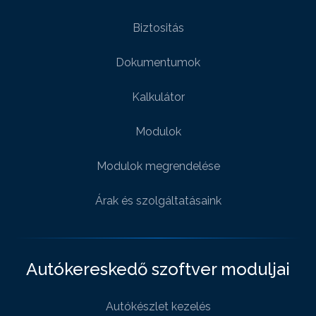
Biztositás
Dokumentumok
Kalkulátor
Modulok
Modulok megrendelése
Árak és szolgáltatásaink
Autókereskedő szoftver moduljai
Autókészlet kezelés