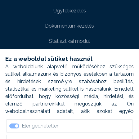
Ügyfélkezelés
Dokumentumkezelés
Statisztikai modul
Weboldal modul
Ez a weboldal sütiket használ
A weboldalunk alapvető működéséhez szükséges
Fényképtár extra modul
sütiket alkalmazunk és bizonyos esetekben a tartalom
és hirdetések személyre szabásához beállítás,
Autómosó modul
statisztikai és marketing sütiket is használunk. Emellett
előfordulhat, hogy közösségi média, hirdetési, és
Feladatütemezés
elemző partnereinkkel megosztjuk az Ön
weboldalhasználati adatait, akik azokat egyéb
Készletfinanszírozás
forrásokból gyűjtött adatokkal kombinálhatják. A sütik
Elengedhetetlen
elfogadásával kapcsolatosan naplózást végzünk és
ezen adatokat 6 hónap után automatikusan töröljük. A