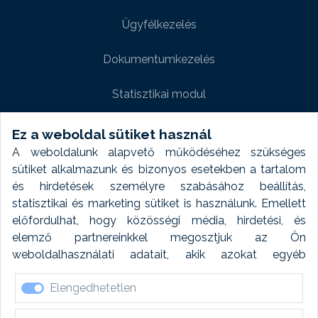
Ügyfélkezelés
Dokumentumkezelés
Statisztikai modul
Weboldal modul
Ez a weboldal sütiket használ
A weboldalunk alapvető működéséhez szükséges
Fényképtár extra modul
sütiket alkalmazunk és bizonyos esetekben a tartalom
és hirdetések személyre szabásához beállítás,
Autómosó modul
statisztikai és marketing sütiket is használunk. Emellett
előfordulhat, hogy közösségi média, hirdetési, és
Feladatütemezés
elemző partnereinkkel megosztjuk az Ön
weboldalhasználati adatait, akik azokat egyéb
Készletfinanszírozás
forrásokból gyűjtött adatokkal kombinálhatják. A sütik
Elengedhetetlen
elfogadásával kapcsolatosan naplózást végzünk és
ezen adatokat 6 hónap után automatikusan töröljük. A