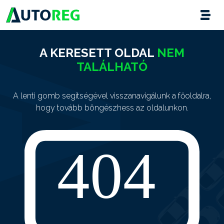
A KERESETT OLDAL
NEM
TALÁLHATÓ
A lenti gomb segítségével visszanavigálunk a főoldalra,
hogy tovább böngészhess az oldalunkon.