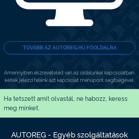
TOVÁBB AZ AUTOREG.HU FŐOLDALRA
Amennyiben észrevételed van az oldalunkal kapcsolatban,
kérlek jelezd felénk azt kapcsolat menüpont segítségével.
Ha tetszett amit olvastál, ne habozz, keress
meg minket.
AUTOREG - Egyéb szolgáltatások