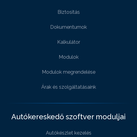
Biztositás
Dokumentumok
Kalkulátor
Modulok
Modulok megrendelése
Árak és szolgáltatásaink
Autókereskedő szoftver moduljai
Autókészlet kezelés