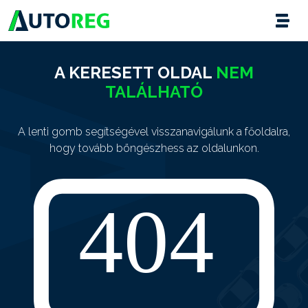
A KERESETT OLDAL
NEM
TALÁLHATÓ
A lenti gomb segítségével visszanavigálunk a főoldalra,
hogy tovább böngészhess az oldalunkon.