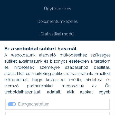
Ügyfélkezelés
Dokumentumkezelés
Statisztikai modul
Weboldal modul
Ez a weboldal sütiket használ
A weboldalunk alapvető működéséhez szükséges
Fényképtár extra modul
sütiket alkalmazunk és bizonyos esetekben a tartalom
és hirdetések személyre szabásához beállítás,
Autómosó modul
statisztikai és marketing sütiket is használunk. Emellett
előfordulhat, hogy közösségi média, hirdetési, és
Feladatütemezés
elemző partnereinkkel megosztjuk az Ön
weboldalhasználati adatait, akik azokat egyéb
Készletfinanszírozás
forrásokból gyűjtött adatokkal kombinálhatják. A sütik
Elengedhetetlen
elfogadásával kapcsolatosan naplózást végzünk és
ezen adatokat 6 hónap után automatikusan töröljük. A