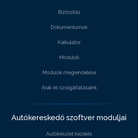
Biztositás
Dokumentumok
Kalkulátor
Modulok
Modulok megrendelése
Árak és szolgáltatásaink
Autókereskedő szoftver moduljai
Autókészlet kezelés