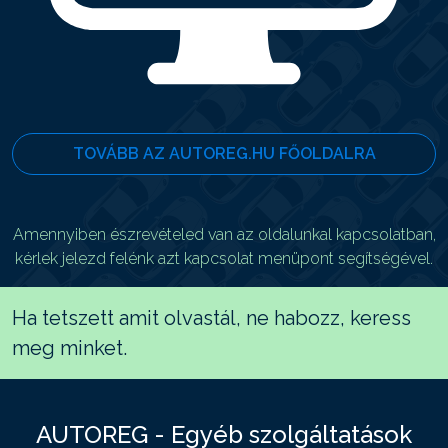
TOVÁBB AZ AUTOREG.HU FŐOLDALRA
Amennyiben észrevételed van az oldalunkal kapcsolatban,
kérlek jelezd felénk azt kapcsolat menüpont segítségével.
Ha tetszett amit olvastál, ne habozz, keress
meg minket.
AUTOREG - Egyéb szolgáltatások