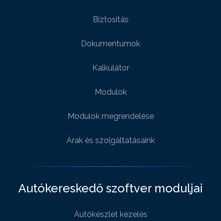
Biztositás
Dokumentumok
Kalkulátor
Modulok
Modulok megrendelése
Árak és szolgáltatásaink
Autókereskedő szoftver moduljai
Autókészlet kezelés