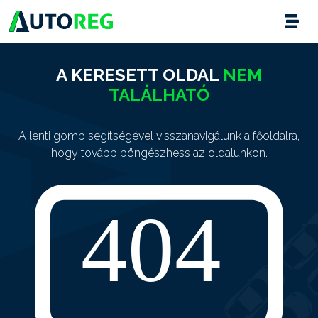
A KERESETT OLDAL
NEM
TALÁLHATÓ
A lenti gomb segítségével visszanavigálunk a főoldalra,
hogy tovább böngészhess az oldalunkon.