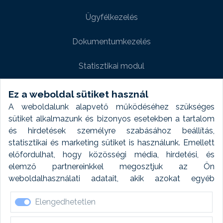
Ügyfélkezelés
Dokumentumkezelés
Statisztikai modul
Weboldal modul
Ez a weboldal sütiket használ
A weboldalunk alapvető működéséhez szükséges
Fényképtár extra modul
sütiket alkalmazunk és bizonyos esetekben a tartalom
és hirdetések személyre szabásához beállítás,
Autómosó modul
statisztikai és marketing sütiket is használunk. Emellett
előfordulhat, hogy közösségi média, hirdetési, és
Feladatütemezés
elemző partnereinkkel megosztjuk az Ön
weboldalhasználati adatait, akik azokat egyéb
Készletfinanszírozás
forrásokból gyűjtött adatokkal kombinálhatják. A sütik
Elengedhetetlen
elfogadásával kapcsolatosan naplózást végzünk és
ezen adatokat 6 hónap után automatikusan töröljük. A