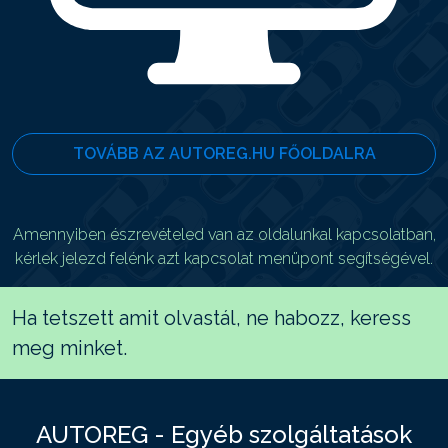
TOVÁBB AZ AUTOREG.HU FŐOLDALRA
Amennyiben észrevételed van az oldalunkal kapcsolatban,
kérlek jelezd felénk azt kapcsolat menüpont segítségével.
Ha tetszett amit olvastál, ne habozz, keress
meg minket.
AUTOREG - Egyéb szolgáltatások