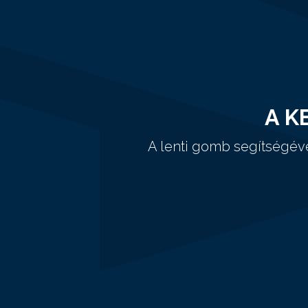
A K
A lenti gomb segítségév