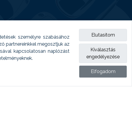
Elutasítom
detések személyre szabásához
emző partnereinkkel megosztjuk az
Kiválasztás
ásával kapcsolatosan naplózást
engedélyezése
vetelményeknek.
Elfogadom
ket.