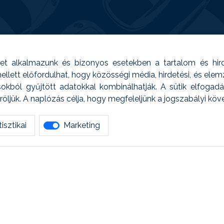
t alkalmazunk és bizonyos esetekben a tartalom és hir
 Emellett előfordulhat, hogy közösségi média, hirdetési, és el
sokból gyűjtött adatokkal kombinálhatják. A sütik elfogad
ljük. A naplózás célja, hogy megfeleljünk a jogszabályi kö
isztikai
Marketing
tetszett amit olvastál, ne habozz, keress meg min
AUTOREG - Egyéb szolgáltatások