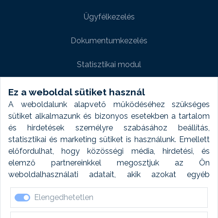
Ügyfélkezelés
Dokumentumkezelés
Statisztikai modul
Weboldal modul
Ez a weboldal sütiket használ
A weboldalunk alapvető működéséhez szükséges
Fényképtár extra modul
sütiket alkalmazunk és bizonyos esetekben a tartalom
és hirdetések személyre szabásához beállítás,
Autómosó modul
statisztikai és marketing sütiket is használunk. Emellett
előfordulhat, hogy közösségi média, hirdetési, és
Feladatütemezés
elemző partnereinkkel megosztjuk az Ön
weboldalhasználati adatait, akik azokat egyéb
Készletfinanszírozás
forrásokból gyűjtött adatokkal kombinálhatják. A sütik
Elengedhetetlen
elfogadásával kapcsolatosan naplózást végzünk és
ezen adatokat 6 hónap után automatikusan töröljük. A