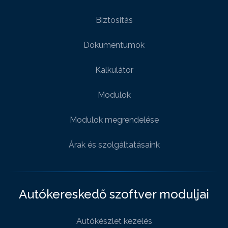
Biztositás
Dokumentumok
Kalkulátor
Modulok
Modulok megrendelése
Árak és szolgáltatásaink
Autókereskedő szoftver moduljai
Autókészlet kezelés