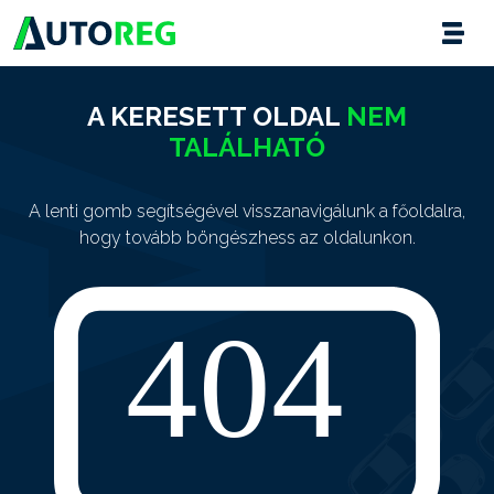
A KERESETT OLDAL
NEM
TALÁLHATÓ
A lenti gomb segítségével visszanavigálunk a főoldalra,
hogy tovább böngészhess az oldalunkon.