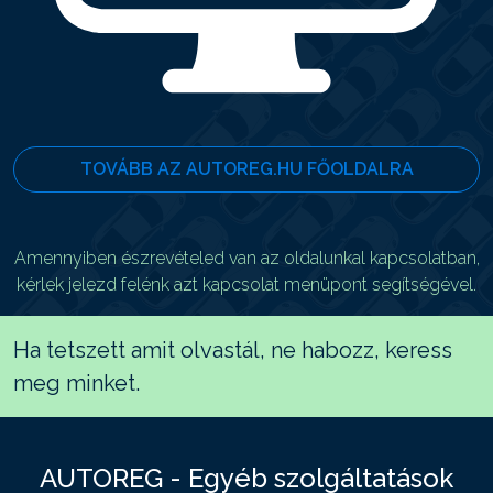
TOVÁBB AZ AUTOREG.HU FŐOLDALRA
Amennyiben észrevételed van az oldalunkal kapcsolatban,
kérlek jelezd felénk azt kapcsolat menüpont segítségével.
Ha tetszett amit olvastál, ne habozz, keress
meg minket.
AUTOREG - Egyéb szolgáltatások