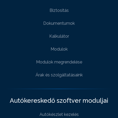
Biztositás
Dokumentumok
Kalkulátor
Modulok
Modulok megrendelése
Árak és szolgáltatásaink
Autókereskedő szoftver moduljai
Autókészlet kezelés