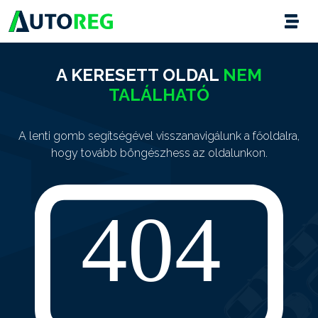
A KERESETT OLDAL
NEM
TALÁLHATÓ
A lenti gomb segítségével visszanavigálunk a főoldalra,
hogy tovább böngészhess az oldalunkon.