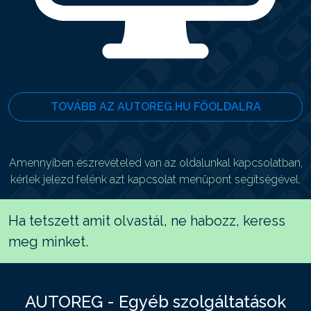
TOVÁBB AZ AUTOREG.HU FŐOLDALRA
Amennyiben észrevételed van az oldalunkal kapcsolatban,
kérlek jelezd felénk azt kapcsolat menüpont segítségével.
Ha tetszett amit olvastál, ne habozz, keress
meg minket.
AUTOREG - Egyéb szolgáltatások