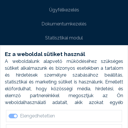
Ügyfélkezelés
Dokumentumkezelés
Statisztikai modul
Weboldal modul
Ez a weboldal sütiket használ
A weboldalunk alapvető működéséhez szükséges
Fényképtár extra modul
sütiket alkalmazunk és bizonyos esetekben a tartalom
és hirdetések személyre szabásához beállítás,
Autómosó modul
statisztikai és marketing sütiket is használunk. Emellett
előfordulhat, hogy közösségi média, hirdetési, és
Feladatütemezés
elemző partnereinkkel megosztjuk az Ön
weboldalhasználati adatait, akik azokat egyéb
Készletfinanszírozás
forrásokból gyűjtött adatokkal kombinálhatják. A sütik
Elengedhetetlen
elfogadásával kapcsolatosan naplózást végzünk és
ezen adatokat 6 hónap után automatikusan töröljük. A