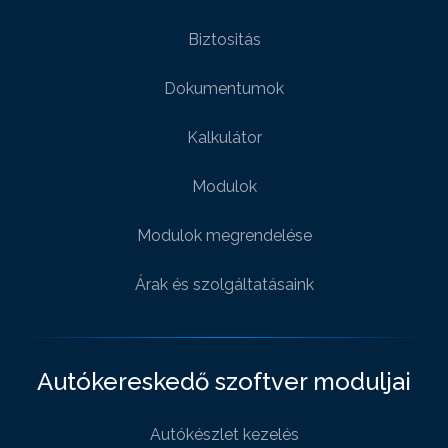
Biztositás
Dokumentumok
Kalkulátor
Modulok
Modulok megrendelése
Árak és szolgáltatásaink
Autókereskedő szoftver moduljai
Autókészlet kezelés