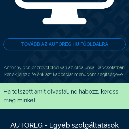
TOVÁBB AZ AUTOREG.HU FŐOLDALRA
Amennyiben észrevételed van az oldalunkal kapcsolatban,
kérlek jelezd felénk azt kapcsolat menüpont segítségével.
Ha tetszett amit olvastál, ne habozz, keress
meg minket.
AUTOREG - Egyéb szolgáltatások