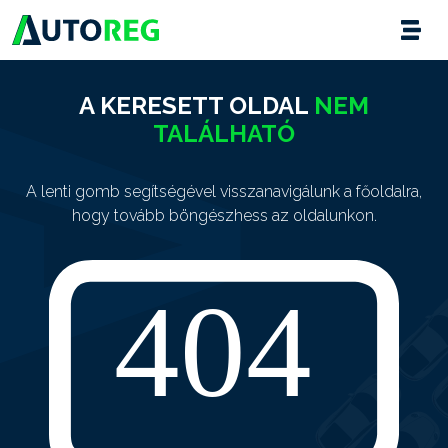
A KERESETT OLDAL
NEM
TALÁLHATÓ
A lenti gomb segítségével visszanavigálunk a főoldalra,
hogy tovább böngészhess az oldalunkon.