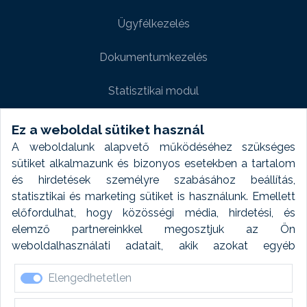
Ügyfélkezelés
Dokumentumkezelés
Statisztikai modul
Weboldal modul
Ez a weboldal sütiket használ
A weboldalunk alapvető működéséhez szükséges
Fényképtár extra modul
sütiket alkalmazunk és bizonyos esetekben a tartalom
és hirdetések személyre szabásához beállítás,
Autómosó modul
statisztikai és marketing sütiket is használunk. Emellett
előfordulhat, hogy közösségi média, hirdetési, és
Feladatütemezés
elemző partnereinkkel megosztjuk az Ön
weboldalhasználati adatait, akik azokat egyéb
Készletfinanszírozás
forrásokból gyűjtött adatokkal kombinálhatják. A sütik
Elengedhetetlen
elfogadásával kapcsolatosan naplózást végzünk és
ezen adatokat 6 hónap után automatikusan töröljük. A