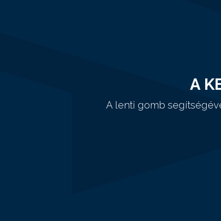
A K
A lenti gomb segítségév