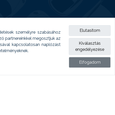
Elutasítom
detések személyre szabásához
emző partnereinkkel megosztjuk az
Kiválasztás
ásával kapcsolatosan naplózást
engedélyezése
vetelményeknek.
Elfogadom
ket.