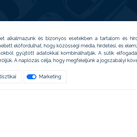
t alkalmazunk és bizonyos esetekben a tartalom és hir
 Emellett előfordulhat, hogy közösségi média, hirdetési, és el
sokból gyűjtött adatokkal kombinálhatják. A sütik elfogad
ljük. A naplózás célja, hogy megfeleljünk a jogszabályi kö
isztikai
Marketing
tetszett amit olvastál, ne habozz, keress meg min
AUTOREG - Egyéb szolgáltatások