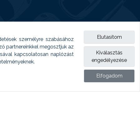
Elutasítom
detések személyre szabásához
emző partnereinkkel megosztjuk az
Kiválasztás
ásával kapcsolatosan naplózást
engedélyezése
vetelményeknek.
Elfogadom
ket.