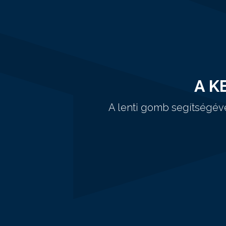
A K
A lenti gomb segítségév