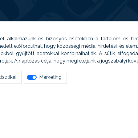
t alkalmazunk és bizonyos esetekben a tartalom és hir
 Emellett előfordulhat, hogy közösségi média, hirdetési, és el
sokból gyűjtött adatokkal kombinálhatják. A sütik elfogad
ljük. A naplózás célja, hogy megfeleljünk a jogszabályi kö
isztikai
Marketing
tetszett amit olvastál, ne habozz, keress meg min
AUTOREG - Egyéb szolgáltatások