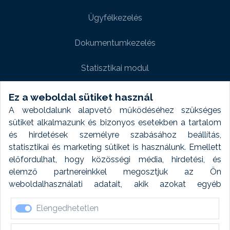
Ügyfélkezelés
Dokumentumkezelés
Statisztikai modul
Weboldal modul
Ez a weboldal sütiket használ
A weboldalunk alapvető működéséhez szükséges
Fényképtár extra modul
sütiket alkalmazunk és bizonyos esetekben a tartalom
és hirdetések személyre szabásához beállítás,
Autómosó modul
statisztikai és marketing sütiket is használunk. Emellett
előfordulhat, hogy közösségi média, hirdetési, és
Feladatütemezés
elemző partnereinkkel megosztjuk az Ön
weboldalhasználati adatait, akik azokat egyéb
Készletfinanszírozás
forrásokból gyűjtött adatokkal kombinálhatják. A sütik
Elengedhetetlen
elfogadásával kapcsolatosan naplózást végzünk és
ezen adatokat 6 hónap után automatikusan töröljük. A