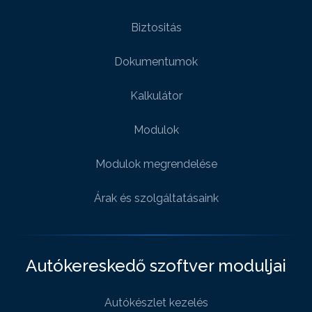
Biztositás
Dokumentumok
Kalkulátor
Modulok
Modulok megrendelése
Árak és szolgáltatásaink
Autókereskedő szoftver moduljai
Autókészlet kezelés