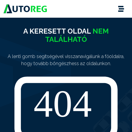
A KERESETT OLDAL
NEM
TALÁLHATÓ
A lenti gomb segítségével visszanavigálunk a főoldalra,
hogy tovább böngészhess az oldalunkon.