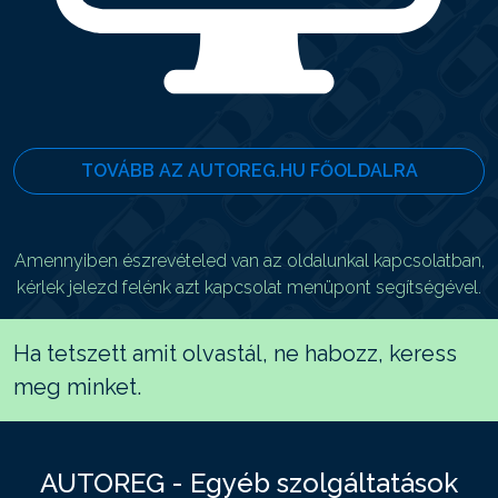
TOVÁBB AZ AUTOREG.HU FŐOLDALRA
Amennyiben észrevételed van az oldalunkal kapcsolatban,
kérlek jelezd felénk azt kapcsolat menüpont segítségével.
Ha tetszett amit olvastál, ne habozz, keress
meg minket.
AUTOREG - Egyéb szolgáltatások