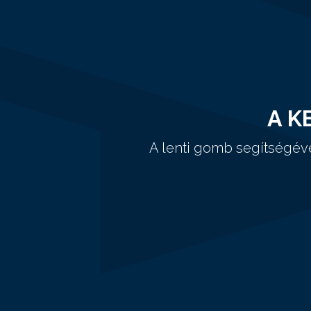
A K
A lenti gomb segítségév