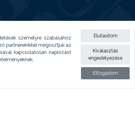
Elutasítom
detések személyre szabásához
emző partnereinkkel megosztjuk az
Kiválasztás
ásával kapcsolatosan naplózást
engedélyezése
vetelményeknek.
Elfogadom
ket.