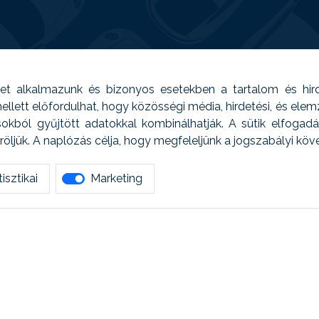
t alkalmazunk és bizonyos esetekben a tartalom és hir
 Emellett előfordulhat, hogy közösségi média, hirdetési, és el
sokból gyűjtött adatokkal kombinálhatják. A sütik elfogad
ljük. A naplózás célja, hogy megfeleljünk a jogszabályi kö
isztikai
Marketing
tetszett amit olvastál, ne habozz, keress meg min
AUTOREG - Egyéb szolgáltatások