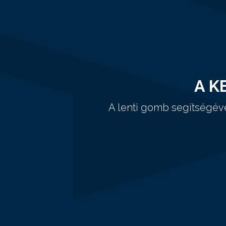
A K
A lenti gomb segítségév