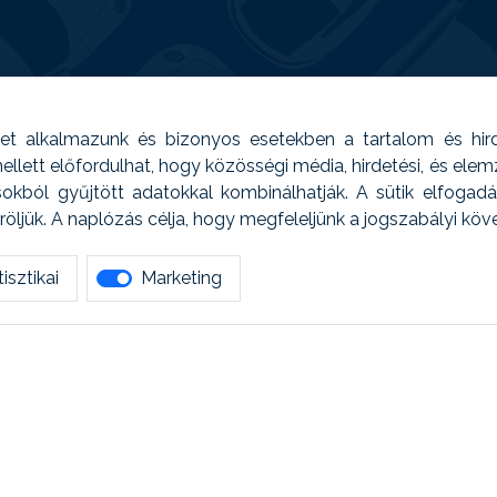
t alkalmazunk és bizonyos esetekben a tartalom és hir
 Emellett előfordulhat, hogy közösségi média, hirdetési, és el
sokból gyűjtött adatokkal kombinálhatják. A sütik elfogad
ljük. A naplózás célja, hogy megfeleljünk a jogszabályi kö
isztikai
Marketing
tetszett amit olvastál, ne habozz, keress meg min
AUTOREG - Egyéb szolgáltatások