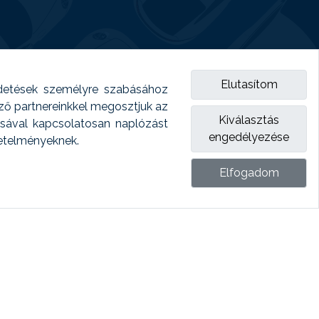
Elutasítom
detések személyre szabásához
emző partnereinkkel megosztjuk az
Kiválasztás
ásával kapcsolatosan naplózást
engedélyezése
vetelményeknek.
Elfogadom
ket.