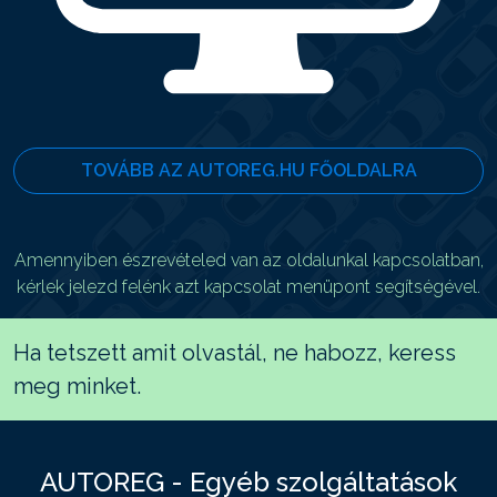
TOVÁBB AZ AUTOREG.HU FŐOLDALRA
Amennyiben észrevételed van az oldalunkal kapcsolatban,
kérlek jelezd felénk azt kapcsolat menüpont segítségével.
Ha tetszett amit olvastál, ne habozz, keress
meg minket.
AUTOREG - Egyéb szolgáltatások