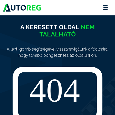
A KERESETT OLDAL
NEM
TALÁLHATÓ
A lenti gomb segítségével visszanavigálunk a főoldalra,
hogy tovább böngészhess az oldalunkon.