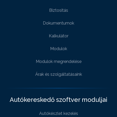
Biztositás
Dokumentumok
Kalkulátor
Modulok
Modulok megrendelése
Árak és szolgáltatásaink
Autókereskedő szoftver moduljai
Autókészlet kezelés