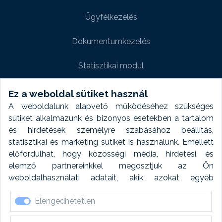
Ügyfélkezelés
Dokumentumkezelés
Statisztikai modul
Weboldal modul
Ez a weboldal sütiket használ
A weboldalunk alapvető működéséhez szükséges
Fényképtár extra modul
sütiket alkalmazunk és bizonyos esetekben a tartalom
és hirdetések személyre szabásához beállítás,
Autómosó modul
statisztikai és marketing sütiket is használunk. Emellett
előfordulhat, hogy közösségi média, hirdetési, és
Feladatütemezés
elemző partnereinkkel megosztjuk az Ön
weboldalhasználati adatait, akik azokat egyéb
Készletfinanszírozás
forrásokból gyűjtött adatokkal kombinálhatják. A sütik
Elengedhetetlen
elfogadásával kapcsolatosan naplózást végzünk és
ezen adatokat 6 hónap után automatikusan töröljük. A