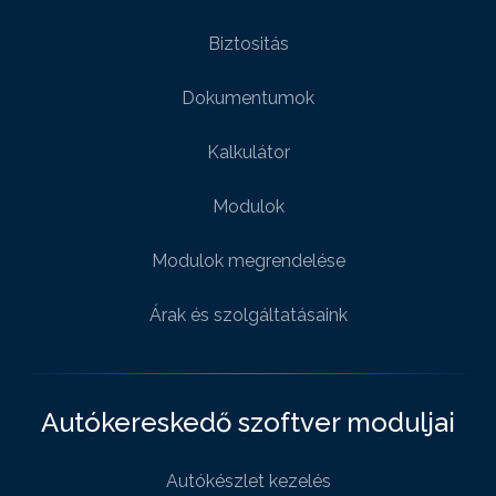
Biztositás
Dokumentumok
Kalkulátor
Modulok
Modulok megrendelése
Árak és szolgáltatásaink
Autókereskedő szoftver moduljai
Autókészlet kezelés