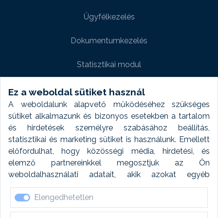
Ügyfélkezelés
Dokumentumkezelés
Statisztikai modul
Weboldal modul
Ez a weboldal sütiket használ
A weboldalunk alapvető működéséhez szükséges
Fényképtár extra modul
sütiket alkalmazunk és bizonyos esetekben a tartalom
és hirdetések személyre szabásához beállítás,
Autómosó modul
statisztikai és marketing sütiket is használunk. Emellett
előfordulhat, hogy közösségi média, hirdetési, és
Feladatütemezés
elemző partnereinkkel megosztjuk az Ön
weboldalhasználati adatait, akik azokat egyéb
Készletfinanszírozás
forrásokból gyűjtött adatokkal kombinálhatják. A sütik
Elengedhetetlen
elfogadásával kapcsolatosan naplózást végzünk és
ezen adatokat 6 hónap után automatikusan töröljük. A