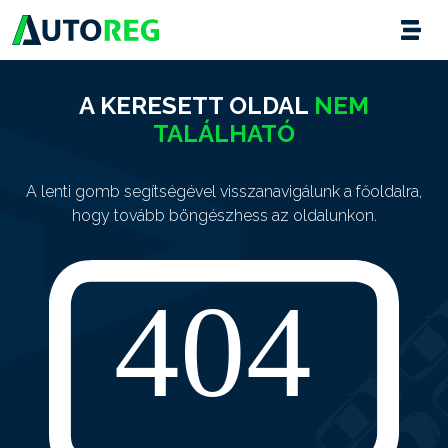
A KERESETT OLDAL
NEM
TALÁLHATÓ
A lenti gomb segítségével visszanavigálunk a főoldalra,
hogy tovább böngészhess az oldalunkon.