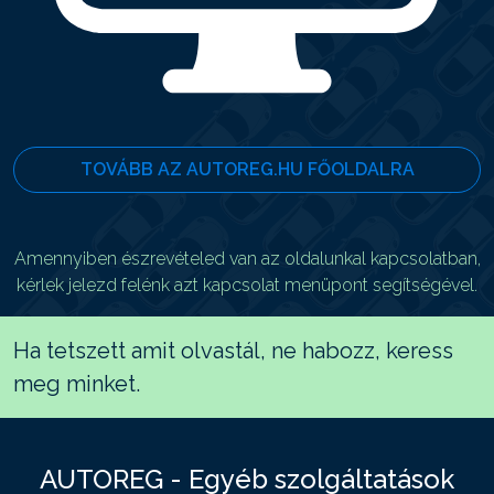
TOVÁBB AZ AUTOREG.HU FŐOLDALRA
Amennyiben észrevételed van az oldalunkal kapcsolatban,
kérlek jelezd felénk azt kapcsolat menüpont segítségével.
Ha tetszett amit olvastál, ne habozz, keress
meg minket.
AUTOREG - Egyéb szolgáltatások