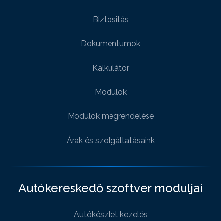
Biztositás
Dokumentumok
Kalkulátor
Modulok
Modulok megrendelése
Árak és szolgáltatásaink
Autókereskedő szoftver moduljai
Autókészlet kezelés