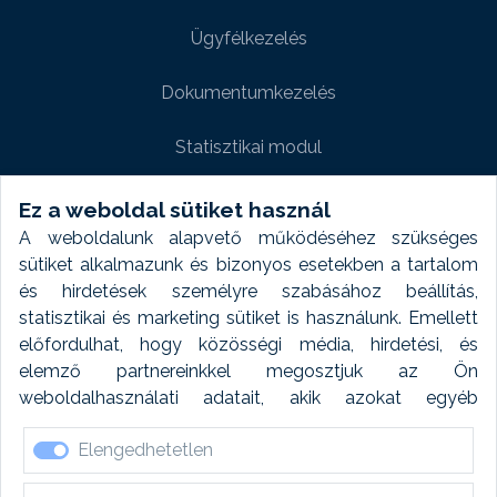
Ügyfélkezelés
Dokumentumkezelés
Statisztikai modul
Weboldal modul
Ez a weboldal sütiket használ
A weboldalunk alapvető működéséhez szükséges
Fényképtár extra modul
sütiket alkalmazunk és bizonyos esetekben a tartalom
és hirdetések személyre szabásához beállítás,
Autómosó modul
statisztikai és marketing sütiket is használunk. Emellett
előfordulhat, hogy közösségi média, hirdetési, és
Feladatütemezés
elemző partnereinkkel megosztjuk az Ön
weboldalhasználati adatait, akik azokat egyéb
Készletfinanszírozás
forrásokból gyűjtött adatokkal kombinálhatják. A sütik
Elengedhetetlen
elfogadásával kapcsolatosan naplózást végzünk és
ezen adatokat 6 hónap után automatikusan töröljük. A