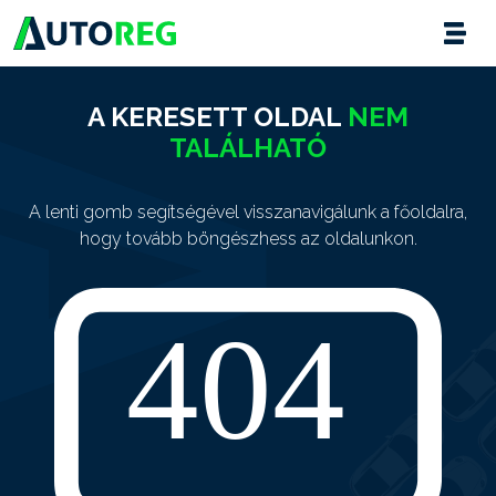
A KERESETT OLDAL
NEM
TALÁLHATÓ
A lenti gomb segítségével visszanavigálunk a főoldalra,
hogy tovább böngészhess az oldalunkon.