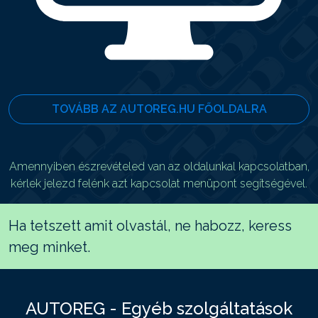
TOVÁBB AZ AUTOREG.HU FŐOLDALRA
Amennyiben észrevételed van az oldalunkal kapcsolatban,
kérlek jelezd felénk azt kapcsolat menüpont segítségével.
Ha tetszett amit olvastál, ne habozz, keress
meg minket.
AUTOREG - Egyéb szolgáltatások