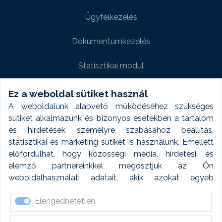
Ügyfélkezelés
Dokumentumkezelés
Statisztikai modul
Weboldal modul
Ez a weboldal sütiket használ
A weboldalunk alapvető működéséhez szükséges
Fényképtár extra modul
sütiket alkalmazunk és bizonyos esetekben a tartalom
és hirdetések személyre szabásához beállítás,
Autómosó modul
statisztikai és marketing sütiket is használunk. Emellett
előfordulhat, hogy közösségi média, hirdetési, és
Feladatütemezés
elemző partnereinkkel megosztjuk az Ön
weboldalhasználati adatait, akik azokat egyéb
Készletfinanszírozás
forrásokból gyűjtött adatokkal kombinálhatják. A sütik
Elengedhetetlen
elfogadásával kapcsolatosan naplózást végzünk és
ezen adatokat 6 hónap után automatikusan töröljük. A