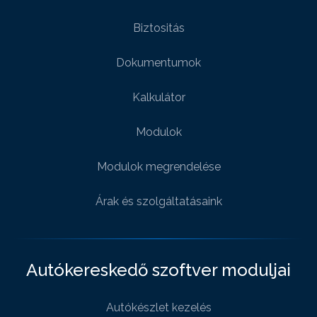
Biztositás
Dokumentumok
Kalkulátor
Modulok
Modulok megrendelése
Árak és szolgáltatásaink
Autókereskedő szoftver moduljai
Autókészlet kezelés