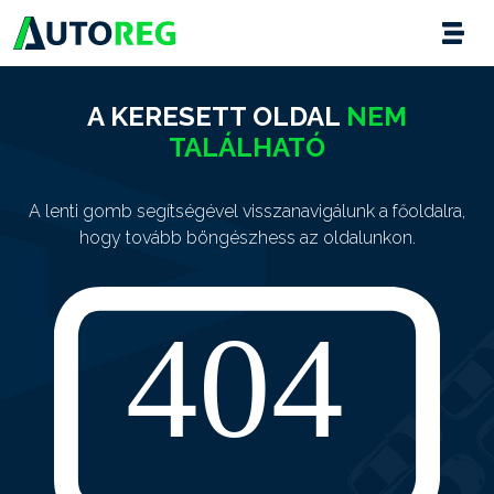
A KERESETT OLDAL
NEM
TALÁLHATÓ
A lenti gomb segítségével visszanavigálunk a főoldalra,
hogy tovább böngészhess az oldalunkon.